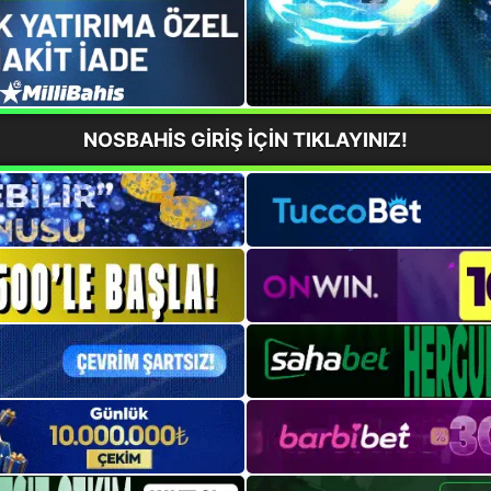
NOSBAHİS GİRİŞ İÇİN TIKLAYINIZ!