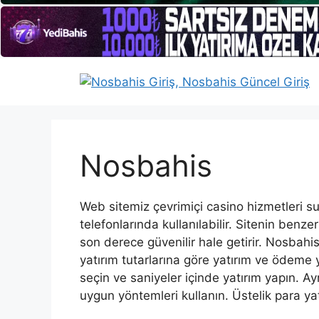
İçeriğe
atla
Nosbahis
Web sitemiz çevrimiçi casino hizmetleri 
telefonlarında kullanılabilir. Sitenin ben
son derece güvenilir hale getirir. Nosb
yatırım tutarlarına göre yatırım ve ödeme 
seçin ve saniyeler içinde yatırım yapın. Ay
uygun yöntemleri kullanın. Üstelik para yat