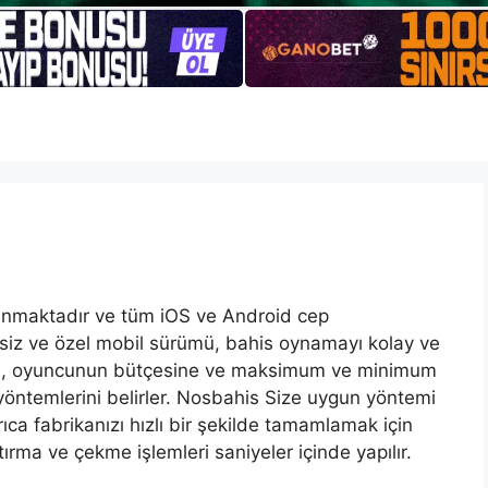
sunmaktadır ve tüm iOS ve Android cep
zersiz ve özel mobil sürümü, bahis oynamayı kolay ve
ahis, oyuncunun bütçesine ve maksimum ve minimum
yöntemlerini belirler. Nosbahis Size uygun yöntemi
rıca fabrikanızı hızlı bir şekilde tamamlamak için
ırma ve çekme işlemleri saniyeler içinde yapılır.