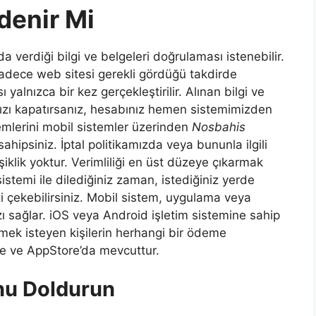
denir Mi
a verdiği bilgi ve belgeleri doğrulaması istenebilir.
sadece web sitesi gerekli gördüğü takdirde
 yalnızca bir kez gerçekleştirilir. Alınan bilgi ve
nızı kapatırsanız, hesabınız hemen sistemimizden
emlerini mobil sistemler üzerinden
Nosbahis
hipsiniz. İptal politikamızda veya bununla ilgili
iklik yoktur. Verimliliği en üst düzeye çıkarmak
istemi ile dilediğiniz zaman, istediğiniz yerde
izi çekebilirsiniz. Mobil sistem, uygulama veya
zı sağlar. iOS veya Android işletim sistemine sahip
rmek isteyen kişilerin herhangi bir ödeme
e ve AppStore’da mevcuttur.
nu Doldurun