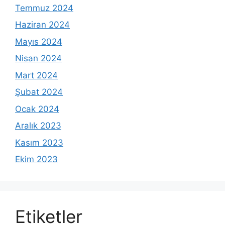
Temmuz 2024
Haziran 2024
Mayıs 2024
Nisan 2024
Mart 2024
Şubat 2024
Ocak 2024
Aralık 2023
Kasım 2023
Ekim 2023
Etiketler