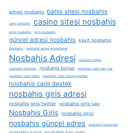
bahis sitesi nosbahis
adresi nosbahis
casino sitesi nosbahis
canli nosbahis
girisi nosbahis
giris nosbahis
güncel adresi nosbahis
kayit nosbahis
Nosbahis
nosbahis adres güncelleme
Nosbahis Adresi
nosbahis bahis
nosbahis bonus
nosbahis bahisleri
nosbahis canli maç izle
nosbahis canlı bahis
nosbahis canlı casino oyunları
nosbahis canlı destek
nosbahis giris adresi
nosbahis giris twitter
nosbahis giris yap
Nosbahis Giriş
nosbahis girişi
nosbahis güncel adres
nosbahis instagram
nosbahis kayıt
nosbahis kaç oldu