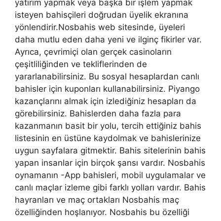
yatırım yapmak veya başka bir işlem yapmak
isteyen bahisçileri doğrudan üyelik ekranına
yönlendirir.Nosbahis web sitesinde, üyeleri
daha mutlu eden daha yeni ve ilginç fikirler var.
Ayrıca, çevrimiçi olan gerçek casinoların
çeşitliliğinden ve tekliflerinden de
yararlanabilirsiniz. Bu sosyal hesaplardan canlı
bahisler için kuponları kullanabilirsiniz. Piyango
kazançlarını almak için izlediğiniz hesapları da
görebilirsiniz. Bahislerden daha fazla para
kazanmanın basit bir yolu, tercih ettiğiniz bahis
listesinin en üstüne kaydolmak ve bahislerinize
uygun sayfalara gitmektir. Bahis sitelerinin bahis
yapan insanlar için birçok şansı vardır. Nosbahis
oynamanın -App bahisleri, mobil uygulamalar ve
canlı maçlar izleme gibi farklı yolları vardır. Bahis
hayranları ve maç ortakları Nosbahis maç
özelliğinden hoşlanıyor. Nosbahis bu özelliği