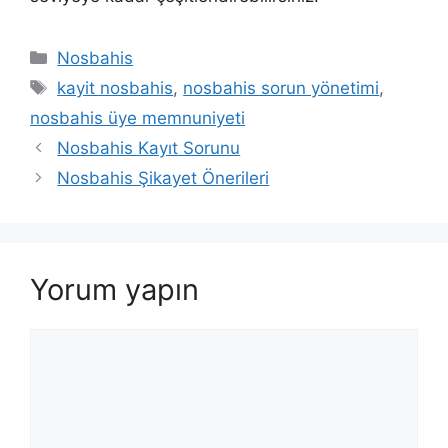
Kategoriler
Nosbahis
Etiketler
kayit nosbahis
,
nosbahis sorun yönetimi
,
nosbahis üye memnuniyeti
Nosbahis Kayıt Sorunu
Nosbahis Şikayet Önerileri
Yorum yapın
Yorum