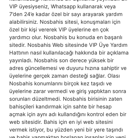
VIP üyesiyseniz, Whatsapp kullanarak veya
7’den 24’e kadar özel bir sayı arayarak yardım
alabilirsiniz. Nosbahis sitesi, konuşmaları için
özel bir kişi vererek VIP üyelerine en çok
yardımcı olur. Nosbahis bu konuda en başarılı
sitedir. Nosbahis Web sitesinde VIP Üye Yardım
Hattının nasıl kullanılacağı hakkında bir açıklama
yayınladı. Nosbahis son derece yüksek bir
adres güncellemesi ve duyuru hızına sahiptir ve
üyelerine gerçek zaman desteği sağlar. Olası
Nosbahis konumlarını birçok kez taşıdı ve
üyelerine zarar vermedi ve giriş yaptıktan sonra
sorunları düzeltmedi. Nosbahis birisinin zaten
bahisçileri kandırmak için sahte bir hesap
açmak için aynı adı kullandığını kontrol eden bir
web sitesidir. Bahis için en iyi web sitesini
vermek istiyor, bu yüzden yeni bir yere taşındı
ve bahis yapmaktan hoşlanan insanlar için yeni