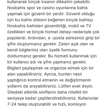
kullanarak birçok insanın dikkatini çekebilir.
Nosbahis spor ve casino oyunlarına bahis
yapmak için güvenli bir yerdir. Güvenli olduğu
için bu bahis sitesini beğenen birçok bahisçi.
Nosbahis bahisleri güvenilirliği, mobil ve TV
özellikleri ve birçok hizmet detayı nedeniyle çok
popülerdi. Ardından, e -posta adresinizi girip bir
şifre oluşturmanız gerekir. Zaten açık olan ve
kendi bilgileriniz olan üyelik formunu
doldurmanız gerekir. Bu hizmeti kullanmak için
bir kullanıcı adı ve şifre yapmanız gerekir.
Bilgileri paylaşmak ve organize etmek için bir
alan yapabilirsiniz. Ayrıca, bunları nasıl
yaptığınızı kontrol etmenin ve değiştirmenin
yollarını da arayabilirsiniz. Lütfen evet deyin.
Sitedeki etkinlik sınıflarını daha nitelikli bir
seviyeye kadar çeşitlendirebilirsiniz. Kullanıcılar
7-24 talep oluşturabilir ve hızlı, komisyon