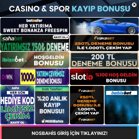
×
NOSBAHİS GİRİŞ İÇİN TIKLAYINIZ!