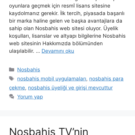
oyunlara geçmek için resmî lisans sitesine
kaydolmanız gerekir. İlk tercih, piyasada başarılı
bir marka haline gelen ve başka avantajlara da
sahip olan Nosbahis web sitesi oluyor. Üyelik
koşulları, lisanslar ve altyapı bilgilerine Nosbahis
web sitesinin Hakkımızda bölümünden
ulaşılabilir. …
Devamını oku
Kategoriler
Nosbahis
Etiketler
nosbahis mobil uygulamaları
,
nosbahis para
çekme
,
nosbahis üyeliği ve girişi mevcuttur
Yorum yap
Nosbahis TV’nin