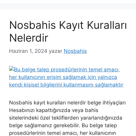
Nosbahis Kayıt Kuralları
Nelerdir
Haziran 1, 2024
yazar
Nosbahis
Nosbahis kayıt kuralları nelerdir belge ihtiyaçları
Hesabınızı kapattığınızda veya bahis
sitelerindeki özel tekliflerden yararlandığınızda
belge sağlamanız gerekebilir. Bu belge talep
prosedürlerinin temel amacı, her kullanıcının