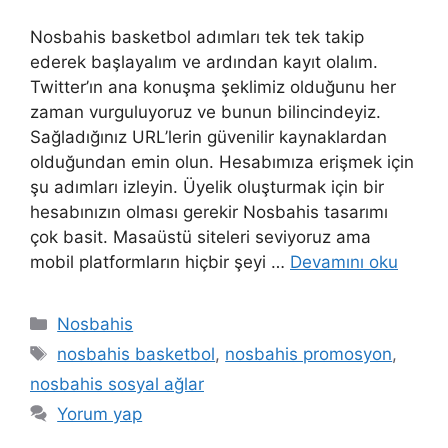
Nosbahis basketbol adımları tek tek takip
ederek başlayalım ve ardından kayıt olalım.
Twitter’ın ana konuşma şeklimiz olduğunu her
zaman vurguluyoruz ve bunun bilincindeyiz.
Sağladığınız URL’lerin güvenilir kaynaklardan
olduğundan emin olun. Hesabımıza erişmek için
şu adımları izleyin. Üyelik oluşturmak için bir
hesabınızın olması gerekir Nosbahis tasarımı
çok basit. Masaüstü siteleri seviyoruz ama
mobil platformların hiçbir şeyi …
Devamını oku
Kategoriler
Nosbahis
Etiketler
nosbahis basketbol
,
nosbahis promosyon
,
nosbahis sosyal ağlar
Yorum yap