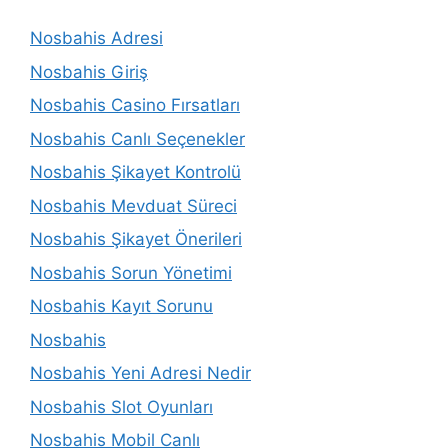
Nosbahis Adresi
Nosbahis Giriş
Nosbahis Casino Fırsatları
Nosbahis Canlı Seçenekler
Nosbahis Şikayet Kontrolü
Nosbahis Mevduat Süreci
Nosbahis Şikayet Önerileri
Nosbahis Sorun Yönetimi
Nosbahis Kayıt Sorunu
Nosbahis
Nosbahis Yeni Adresi Nedir
Nosbahis Slot Oyunları
Nosbahis Mobil Canlı