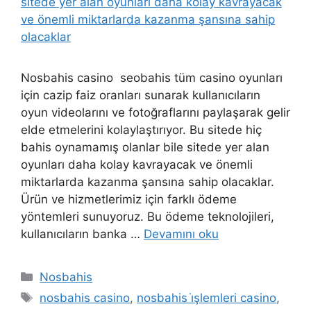
Nosbahis casino seobahis tüm casino oyunları
için cazip faiz oranları sunarak kullanıcıların
oyun videolarını ve fotoğraflarını paylaşarak gelir
elde etmelerini kolaylaştırıyor. Bu sitede hiç
bahis oynamamış olanlar bile sitede yer alan
oyunları daha kolay kavrayacak ve önemli
miktarlarda kazanma şansına sahip olacaklar.
Ürün ve hizmetlerimiz için farklı ödeme
yöntemleri sunuyoruz. Bu ödeme teknolojileri,
kullanıcıların banka …
Devamını oku
Kategoriler
Nosbahis
Etiketler
nosbahis casino
,
nosbahis i̇şlemleri casino
,