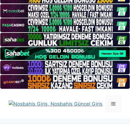
İçeriğe
atla
Menü