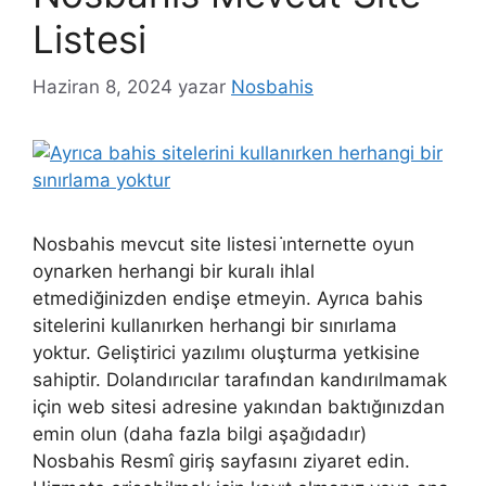
Listesi
Haziran 8, 2024
yazar
Nosbahis
Nosbahis mevcut site listesi i̇nternette oyun
oynarken herhangi bir kuralı ihlal
etmediğinizden endişe etmeyin. Ayrıca bahis
sitelerini kullanırken herhangi bir sınırlama
yoktur. Geliştirici yazılımı oluşturma yetkisine
sahiptir. Dolandırıcılar tarafından kandırılmamak
için web sitesi adresine yakından baktığınızdan
emin olun (daha fazla bilgi aşağıdadır)
Nosbahis Resmî giriş sayfasını ziyaret edin.