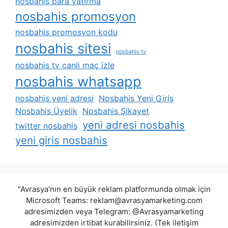
nosbahis para yatirma
nosbahis promosyon
nosbahis promosyon kodu
nosbahis sitesi
nosbahis tv
nosbahis tv canli maç izle
nosbahis whatsapp
nosbahis yeni adresi
Nosbahis Yeni Giriş
Nosbahis Üyelik
Nosbahis Şikayet
yeni adresi nosbahis
twitter nosbahis
yeni giris nosbahis
"Avrasya'nın en büyük reklam platformunda olmak için
Microsoft Teams:
reklam@avrasyamarketing.com
adresimizden veya Telegram: @Avrasyamarketing
adresimizden irtibat kurabilirsiniz. (Tek iletişim