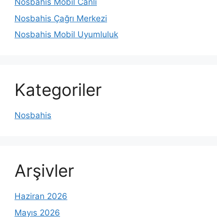
Nosbahis Mobil Canlı
Nosbahis Çağrı Merkezi
Nosbahis Mobil Uyumluluk
Kategoriler
Nosbahis
Arşivler
Haziran 2026
Mayıs 2026