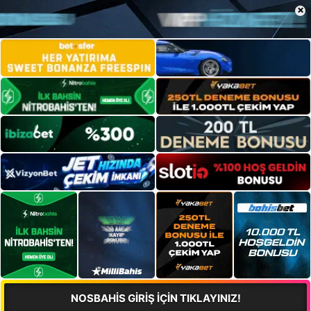
×
NOSBAHİS GİRİŞ İÇİN TIKLAYINIZ!