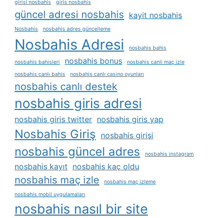
girisi nosbahis
giris nosbahis
güncel adresi nosbahis
kayit nosbahis
Nosbahis
nosbahis adres güncelleme
Nosbahis Adresi
nosbahis bahis
nosbahis bonus
nosbahis bahisleri
nosbahis canli maç izle
nosbahis canlı bahis
nosbahis canlı casino oyunları
nosbahis canlı destek
nosbahis giris adresi
nosbahis giris twitter
nosbahis giris yap
Nosbahis Giriş
nosbahis girişi
nosbahis güncel adres
nosbahis instagram
nosbahis kayıt
nosbahis kaç oldu
nosbahis maç izle
nosbahis maç izleme
nosbahis mobil uygulamaları
nosbahis nasıl bir site