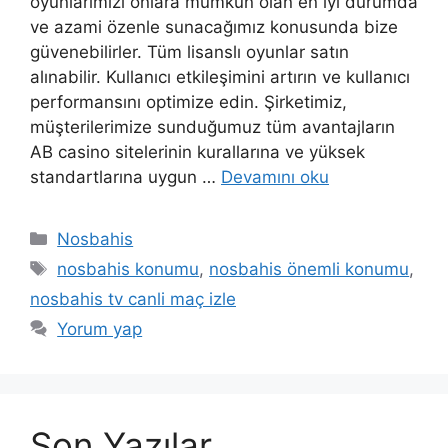
oyunlarımızı onlara mümkün olan en iyi durumda
ve azami özenle sunacağımız konusunda bize
güvenebilirler. Tüm lisanslı oyunlar satın
alınabilir. Kullanıcı etkileşimini artırın ve kullanıcı
performansını optimize edin. Şirketimiz,
müşterilerimize sunduğumuz tüm avantajların
AB casino sitelerinin kurallarına ve yüksek
standartlarına uygun …
Devamını oku
Kategoriler
Nosbahis
Etiketler
nosbahis konumu
,
nosbahis önemli konumu
,
nosbahis tv canli maç izle
Yorum yap
Son Yazılar