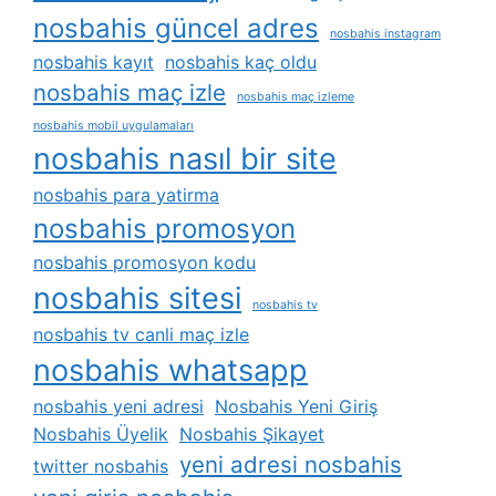
nosbahis güncel adres
nosbahis instagram
nosbahis kayıt
nosbahis kaç oldu
nosbahis maç izle
nosbahis maç izleme
nosbahis mobil uygulamaları
nosbahis nasıl bir site
nosbahis para yatirma
nosbahis promosyon
nosbahis promosyon kodu
nosbahis sitesi
nosbahis tv
nosbahis tv canli maç izle
nosbahis whatsapp
nosbahis yeni adresi
Nosbahis Yeni Giriş
Nosbahis Üyelik
Nosbahis Şikayet
yeni adresi nosbahis
twitter nosbahis