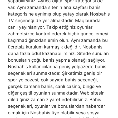
yapabilirsiniz. Ayrıca dijital spor kategorisi de
var. Aynı zamanda sitenin ana sayfası bahis
kategorisine ayrılmış olup yatay olarak Nosbahis
TV seçeneği de yer almaktadır. Maç burada
canlı yayınlanıyor. Takip ettiğiniz oyunları
zahmetsizce kontrol ederek hiçbir güncellemeyi
kaçırmadığınızdan emin olun. Aynı zamanda bu
ücretsiz kurulum karmaşık değildir. Nosbahis
daha fazla ödül kazanabilirsiniz. Sitede sunulan
bonusların çoğu bahis yapma olanağı sağlıyor.
Nosbahis kullanıcılarına geniş yelpazede bahis
seçenekleri sunmaktadır. Şirketimiz geniş bir
spor yelpazesi, çok sayıda bahis seçeneği,
gerçek zamanlı bahis, canlı casino, bingo ve
diğer çeşitli oyunları sunmaktadır. Web sitesini
dilediğiniz zaman ziyaret edebilirsiniz. Bahis
seçenekleri, oyunlar ve bonuslardan haberdar
olmak için Nosbahis üye olabilir veya sosyal