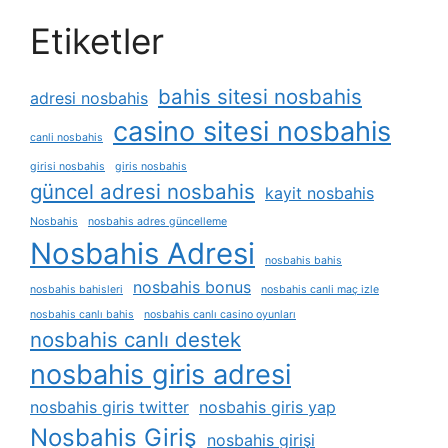
Etiketler
bahis sitesi nosbahis
adresi nosbahis
casino sitesi nosbahis
canli nosbahis
girisi nosbahis
giris nosbahis
güncel adresi nosbahis
kayit nosbahis
Nosbahis
nosbahis adres güncelleme
Nosbahis Adresi
nosbahis bahis
nosbahis bonus
nosbahis bahisleri
nosbahis canli maç izle
nosbahis canlı bahis
nosbahis canlı casino oyunları
nosbahis canlı destek
nosbahis giris adresi
nosbahis giris twitter
nosbahis giris yap
Nosbahis Giriş
nosbahis girişi