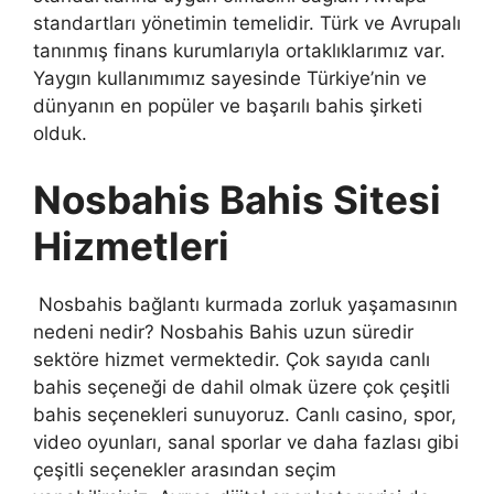
standartları yönetimin temelidir. Türk ve Avrupalı
​​tanınmış finans kurumlarıyla ortaklıklarımız var.
Yaygın kullanımımız sayesinde Türkiye’nin ve
dünyanın en popüler ve başarılı bahis şirketi
olduk.
Nosbahis Bahis Sitesi
Hizmetleri
Nosbahis bağlantı kurmada zorluk yaşamasının
nedeni nedir? Nosbahis Bahis uzun süredir
sektöre hizmet vermektedir. Çok sayıda canlı
bahis seçeneği de dahil olmak üzere çok çeşitli
bahis seçenekleri sunuyoruz. Canlı casino, spor,
video oyunları, sanal sporlar ve daha fazlası gibi
çeşitli seçenekler arasından seçim