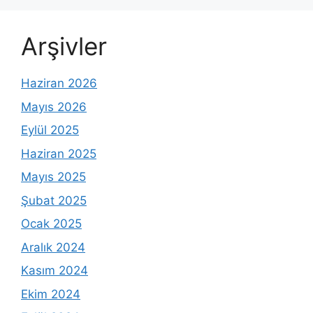
Arşivler
Haziran 2026
Mayıs 2026
Eylül 2025
Haziran 2025
Mayıs 2025
Şubat 2025
Ocak 2025
Aralık 2024
Kasım 2024
Ekim 2024