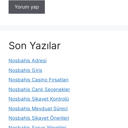
Son Yazılar
Nosbahis Adresi
Nosbahis Giriş
Nosbahis Casino Fırsatları
Nosbahis Canlı Seçenekler
Nosbahis Şikayet Kontrolü
Nosbahis Mevduat Süreci
Nosbahis Şikayet Önerileri
Nosbahis Sorun Yönetimi