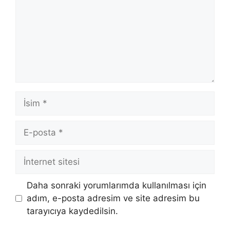
İsim
E-
posta
İnternet
sitesi
Daha sonraki yorumlarımda kullanılması için
adım, e-posta adresim ve site adresim bu
tarayıcıya kaydedilsin.