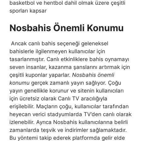
basketbol ve hentbol dahil olmak üzere çeşitli
sporları kapsar
Nosbahis Önemli Konumu
Ancak canlı bahis seçeneği geleneksel
bahislerle ilgilenmeyen kullanıcılar için
tasarlanmıştır. Canlı etkinliklere bahis oynamayı
seven insanlar, kazanma şanslarını artırmak için
çeşitli kuponlar yaparlar.
Nosbahis önemli
konumu
gerçek zamanlı yayın sağlıyor. Çoğu
yayın genellikle korunur ve sitenin kullanıcıları
için ücretsiz olarak Canlı TV aracılığıyla
erişilebilir. Maçların çoğu, kullanıcılar tarafından
heyecan verici stadyumlarda TV’den canlı olarak
izlenebilir. Ayrıca Nosbahis kullanıcılarına belirli
zamanlarda teşvik ve indirimler sağlamaktadır.
Bu yöntemi takip ederek platformda gelir elde