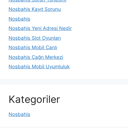
Nosbahis Kayıt Sorunu
Nosbahis
Nosbahis Yeni Adresi Nedir
Nosbahis Slot Oyunları
Nosbahis Mobil Canlı
Nosbahis Çağrı Merkezi
Nosbahis Mobil Uyumluluk
Kategoriler
Nosbahis