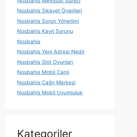
Nosbahis Mevduat Süreci
Nosbahis Şikayet Önerileri
Nosbahis Sorun Yönetimi
Nosbahis Kayıt Sorunu
Nosbahis
Nosbahis Yeni Adresi Nedir
Nosbahis Slot Oyunları
Nosbahis Mobil Canlı
Nosbahis Çağrı Merkezi
Nosbahis Mobil Uyumluluk
Kategoriler