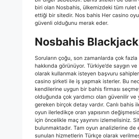
biri olan Nosbahis, ülkemizdeki tüm rulet o
ettiği bir sitedir. Nos bahis Her casino oy
güvenli olduğunu merak eder.
Nosbahis Blackjack
Soruların çoğu, son zamanlarda çok fazla il
hakkında görünüyor. Türkiye’de saygın ve 
olarak kullanmak isteyen başvuru sahipleri
casino şirketi ile iş yapmak isterler. Bu n
kendilerine uygun bir bahis firması seçmeye
olduğunda çok yardımcı olan güvenilir ve y
gereken birçok detay vardır. Canlı bahis i
oyun ilerledikçe oran yapısının değişmesid
için öncelikle maç yayınını izlemelisiniz. 
bulunmaktadır. Tam oyun analizlerine de er
sunulan hizmetlerin Türkçe olarak verilmes