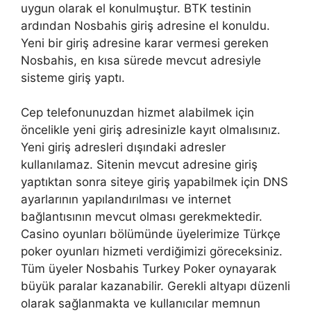
uygun olarak el konulmuştur. BTK testinin
ardından Nosbahis giriş adresine el konuldu.
Yeni bir giriş adresine karar vermesi gereken
Nosbahis, en kısa sürede mevcut adresiyle
sisteme giriş yaptı.
Cep telefonunuzdan hizmet alabilmek için
öncelikle yeni giriş adresinizle kayıt olmalısınız.
Yeni giriş adresleri dışındaki adresler
kullanılamaz. Sitenin mevcut adresine giriş
yaptıktan sonra siteye giriş yapabilmek için DNS
ayarlarının yapılandırılması ve internet
bağlantısının mevcut olması gerekmektedir.
Casino oyunları bölümünde üyelerimize Türkçe
poker oyunları hizmeti verdiğimizi göreceksiniz.
Tüm üyeler Nosbahis Turkey Poker oynayarak
büyük paralar kazanabilir. Gerekli altyapı düzenli
olarak sağlanmakta ve kullanıcılar memnun