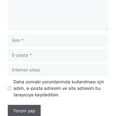
İsim
E-
posta
İnternet
sitesi
Daha sonraki yorumlarımda kullanılması için
adım, e-posta adresim ve site adresim bu
tarayıcıya kaydedilsin.