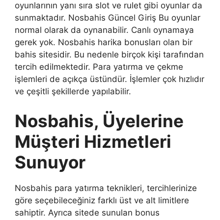
oyunlarının yanı sıra slot ve rulet gibi oyunlar da
sunmaktadır. Nosbahis Güncel Giriş Bu oyunlar
normal olarak da oynanabilir. Canlı oynamaya
gerek yok. Nosbahis harika bonusları olan bir
bahis sitesidir. Bu nedenle birçok kişi tarafından
tercih edilmektedir. Para yatırma ve çekme
işlemleri de açıkça üstündür. İşlemler çok hızlıdır
ve çeşitli şekillerde yapılabilir.
Nosbahis, Üyelerine
Müşteri Hizmetleri
Sunuyor
Nosbahis para yatırma teknikleri, tercihlerinize
göre seçebileceğiniz farklı üst ve alt limitlere
sahiptir. Ayrıca sitede sunulan bonus