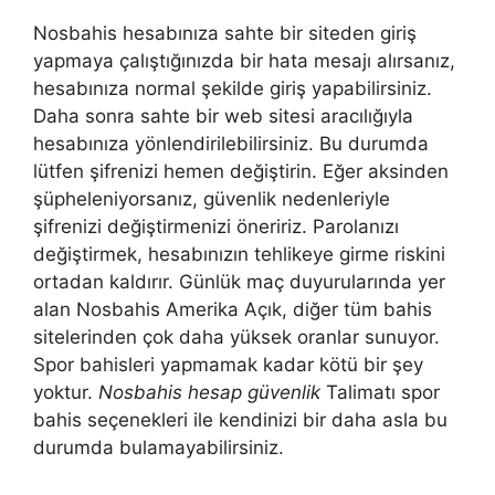
Nosbahis hesabınıza sahte bir siteden giriş
yapmaya çalıştığınızda bir hata mesajı alırsanız,
hesabınıza normal şekilde giriş yapabilirsiniz.
Daha sonra sahte bir web sitesi aracılığıyla
hesabınıza yönlendirilebilirsiniz. Bu durumda
lütfen şifrenizi hemen değiştirin. Eğer aksinden
şüpheleniyorsanız, güvenlik nedenleriyle
şifrenizi değiştirmenizi öneririz. Parolanızı
değiştirmek, hesabınızın tehlikeye girme riskini
ortadan kaldırır. Günlük maç duyurularında yer
alan Nosbahis Amerika Açık, diğer tüm bahis
sitelerinden çok daha yüksek oranlar sunuyor.
Spor bahisleri yapmamak kadar kötü bir şey
yoktur.
Nosbahis hesap güvenlik
Talimatı spor
bahis seçenekleri ile kendinizi bir daha asla bu
durumda bulamayabilirsiniz.