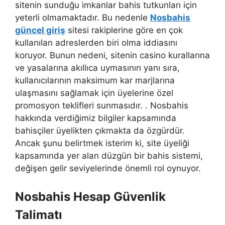
sitenin sunduğu imkanlar bahis tutkunları için
yeterli olmamaktadır. Bu nedenle
Nosbahis
güncel giriş
sitesi rakiplerine göre en çok
kullanılan adreslerden biri olma iddiasını
koruyor. Bunun nedeni, sitenin casino kurallarına
ve yasalarına akıllıca uymasının yanı sıra,
kullanıcılarının maksimum kar marjlarına
ulaşmasını sağlamak için üyelerine özel
promosyon teklifleri sunmasıdır. . Nosbahis
hakkında verdiğimiz bilgiler kapsamında
bahisçiler üyelikten çıkmakta da özgürdür.
Ancak şunu belirtmek isterim ki, site üyeliği
kapsamında yer alan düzgün bir bahis sistemi,
değişen gelir seviyelerinde önemli rol oynuyor.
Nosbahis Hesap Güvenlik
Talimatı