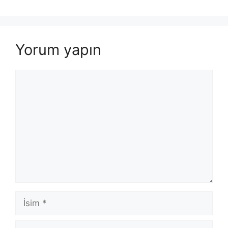
Yorum yapın
Yorum
İsim
E-