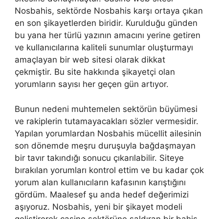
Nosbahis, sektörde Nosbahis karşı ortaya çıkan
en son şikayetlerden biridir. Kurulduğu günden
bu yana her türlü yazının amacını yerine getiren
ve kullanıcılarına kaliteli sunumlar oluşturmayı
amaçlayan bir web sitesi olarak dikkat
çekmiştir. Bu site hakkında şikayetçi olan
yorumların sayısı her geçen gün artıyor.
Bunun nedeni muhtemelen sektörün büyümesi
ve rakiplerin tutamayacakları sözler vermesidir.
Yapılan yorumlardan Nosbahis mücellit ailesinin
son dönemde meşru duruşuyla bağdaşmayan
bir tavır takındığı sonucu çıkarılabilir. Siteye
bırakılan yorumları kontrol ettim ve bu kadar çok
yorum alan kullanıcıların kafasının karıştığını
gördüm. Maalesef şu anda hedef değerimizi
aşıyoruz. Nosbahis, yeni bir şikayet modeli
geliştirerek casino sektörüne saldıran bir bahis