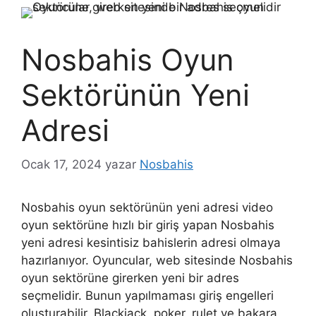
Nosbahis Oyun
Sektörünün Yeni
Adresi
Ocak 17, 2024
yazar
Nosbahis
Nosbahis oyun sektörünün yeni adresi video
oyun sektörüne hızlı bir giriş yapan Nosbahis
yeni adresi kesintisiz bahislerin adresi olmaya
hazırlanıyor. Oyuncular, web sitesinde Nosbahis
oyun sektörüne girerken yeni bir adres
seçmelidir. Bunun yapılmaması giriş engelleri
oluşturabilir. Blackjack, poker, rulet ve bakara