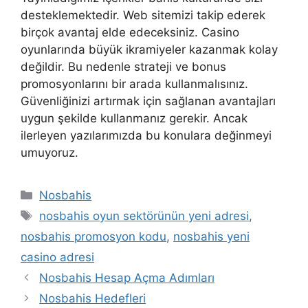
desteklemektedir. Web sitemizi takip ederek
birçok avantaj elde edeceksiniz. Casino
oyunlarında büyük ikramiyeler kazanmak kolay
değildir. Bu nedenle strateji ve bonus
promosyonlarını bir arada kullanmalısınız.
Güvenliğinizi artırmak için sağlanan avantajları
uygun şekilde kullanmanız gerekir. Ancak
ilerleyen yazılarımızda bu konulara değinmeyi
umuyoruz.
Kategoriler
Nosbahis
Etiketler
nosbahis oyun sektörünün yeni adresi
,
nosbahis promosyon kodu
,
nosbahis yeni
casino adresi
Nosbahis Hesap Açma Adımları
Nosbahis Hedefleri