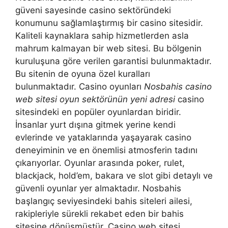
güveni sayesinde casino sektöründeki
konumunu sağlamlaştırmış bir casino sitesidir.
Kaliteli kaynaklara sahip hizmetlerden asla
mahrum kalmayan bir web sitesi. Bu bölgenin
kuruluşuna göre verilen garantisi bulunmaktadır.
Bu sitenin de oyuna özel kuralları
bulunmaktadır. Casino oyunları
Nosbahis casino
web sitesi oyun sektörünün yeni adresi
casino
sitesindeki en popüler oyunlardan biridir.
İnsanlar yurt dışına gitmek yerine kendi
evlerinde ve yataklarında yaşayarak casino
deneyiminin ve en önemlisi atmosferin tadını
çıkarıyorlar. Oyunlar arasında poker, rulet,
blackjack, hold’em, bakara ve slot gibi detaylı ve
güvenli oyunlar yer almaktadır. Nosbahis
başlangıç ​​seviyesindeki bahis siteleri ailesi,
rakipleriyle sürekli rekabet eden bir bahis
sitesine dönüşmüştür. Casino web sitesi