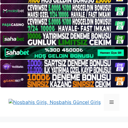
İçeriğe
atla
Menü