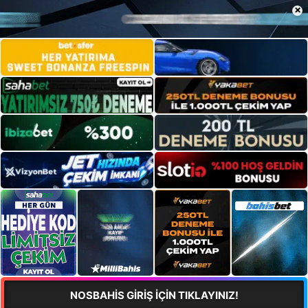
×
NOSBAHİS GİRİŞ İÇİN TIKLAYINIZ!