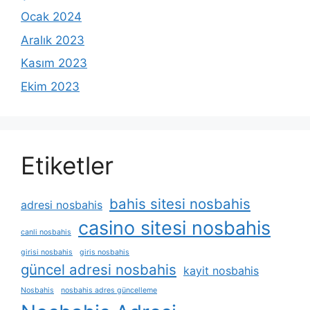
Ocak 2024
Aralık 2023
Kasım 2023
Ekim 2023
Etiketler
bahis sitesi nosbahis
adresi nosbahis
casino sitesi nosbahis
canli nosbahis
girisi nosbahis
giris nosbahis
güncel adresi nosbahis
kayit nosbahis
Nosbahis
nosbahis adres güncelleme