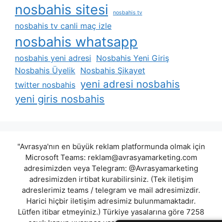
nosbahis sitesi
nosbahis tv
nosbahis tv canli maç izle
nosbahis whatsapp
nosbahis yeni adresi
Nosbahis Yeni Giriş
Nosbahis Üyelik
Nosbahis Şikayet
yeni adresi nosbahis
twitter nosbahis
yeni giris nosbahis
"Avrasya'nın en büyük reklam platformunda olmak için
Microsoft Teams:
reklam@avrasyamarketing.com
adresimizden veya Telegram: @Avrasyamarketing
adresimizden irtibat kurabilirsiniz. (Tek iletişim
adreslerimiz teams / telegram ve mail adresimizdir.
Harici hiçbir iletişim adresimiz bulunmamaktadır.
Lütfen itibar etmeyiniz.) Türkiye yasalarına göre 7258