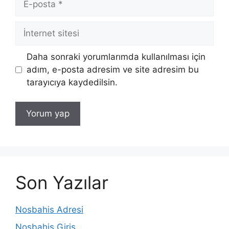
posta
İnternet
sitesi
Daha sonraki yorumlarımda kullanılması için
adım, e-posta adresim ve site adresim bu
tarayıcıya kaydedilsin.
Son Yazılar
Nosbahis Adresi
Nosbahis Giriş