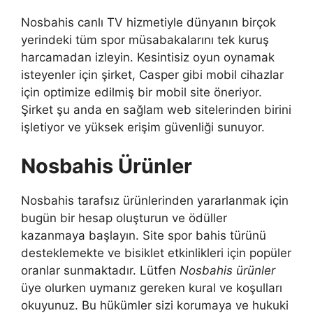
Nosbahis canlı TV hizmetiyle dünyanın birçok
yerindeki tüm spor müsabakalarını tek kuruş
harcamadan izleyin. Kesintisiz oyun oynamak
isteyenler için şirket, Casper gibi mobil cihazlar
için optimize edilmiş bir mobil site öneriyor.
Şirket şu anda en sağlam web sitelerinden birini
işletiyor ve yüksek erişim güvenliği sunuyor.
Nosbahis Ürünler
Nosbahis tarafsız ürünlerinden yararlanmak için
bugün bir hesap oluşturun ve ödüller
kazanmaya başlayın. Site spor bahis türünü
desteklemekte ve bisiklet etkinlikleri için popüler
oranlar sunmaktadır. Lütfen
Nosbahis ürünler
üye olurken uymanız gereken kural ve koşulları
okuyunuz. Bu hükümler sizi korumaya ve hukuki