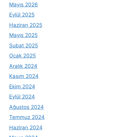
Mayıs 2026
Eylül 2025
Haziran 2025
Mayıs 2025
Şubat 2025
Ocak 2025
Aralık 2024
Kasım 2024
Ekim 2024
Eylül 2024
Ağustos 2024
Temmuz 2024
Haziran 2024