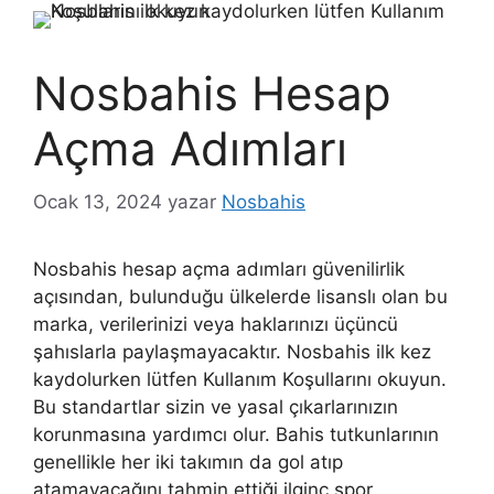
Nosbahis Hesap
Açma Adımları
Ocak 13, 2024
yazar
Nosbahis
Nosbahis hesap açma adımları güvenilirlik
açısından, bulunduğu ülkelerde lisanslı olan bu
marka, verilerinizi veya haklarınızı üçüncü
şahıslarla paylaşmayacaktır. Nosbahis ilk kez
kaydolurken lütfen Kullanım Koşullarını okuyun.
Bu standartlar sizin ve yasal çıkarlarınızın
korunmasına yardımcı olur. Bahis tutkunlarının
genellikle her iki takımın da gol atıp
atamayacağını tahmin ettiği ilginç spor