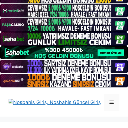
İçeriğe
atla
Menü