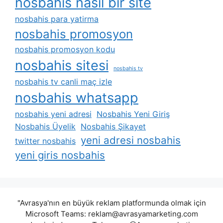
nosbahis nasıl bir site
nosbahis para yatirma
nosbahis promosyon
nosbahis promosyon kodu
nosbahis sitesi
nosbahis tv
nosbahis tv canli maç izle
nosbahis whatsapp
nosbahis yeni adresi
Nosbahis Yeni Giriş
Nosbahis Üyelik
Nosbahis Şikayet
yeni adresi nosbahis
twitter nosbahis
yeni giris nosbahis
"Avrasya'nın en büyük reklam platformunda olmak için
Microsoft Teams:
reklam@avrasyamarketing.com