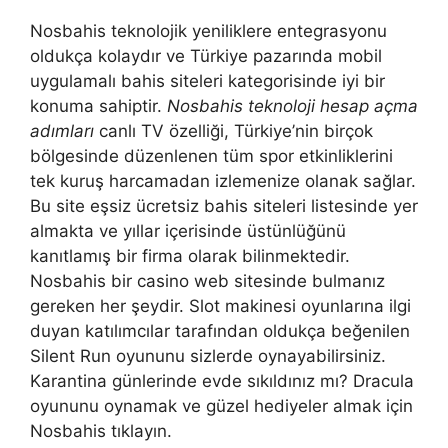
Nosbahis teknolojik yeniliklere entegrasyonu
oldukça kolaydır ve Türkiye pazarında mobil
uygulamalı bahis siteleri kategorisinde iyi bir
konuma sahiptir.
Nosbahis teknoloji hesap açma
adımları
canlı TV özelliği, Türkiye’nin birçok
bölgesinde düzenlenen tüm spor etkinliklerini
tek kuruş harcamadan izlemenize olanak sağlar.
Bu site eşsiz ücretsiz bahis siteleri listesinde yer
almakta ve yıllar içerisinde üstünlüğünü
kanıtlamış bir firma olarak bilinmektedir.
Nosbahis bir casino web sitesinde bulmanız
gereken her şeydir. Slot makinesi oyunlarına ilgi
duyan katılımcılar tarafından oldukça beğenilen
Silent Run oyununu sizlerde oynayabilirsiniz.
Karantina günlerinde evde sıkıldınız mı? Dracula
oyununu oynamak ve güzel hediyeler almak için
Nosbahis tıklayın.