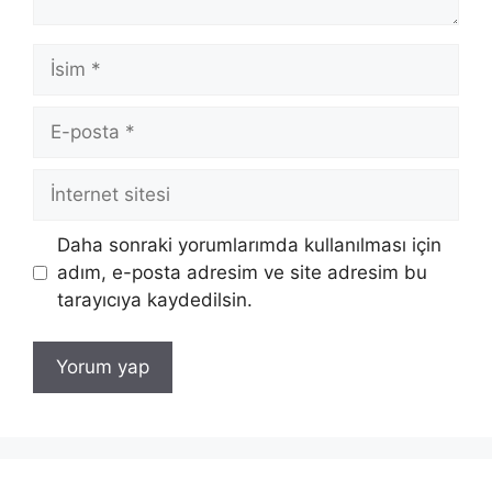
İsim
E-
posta
İnternet
sitesi
Daha sonraki yorumlarımda kullanılması için
adım, e-posta adresim ve site adresim bu
tarayıcıya kaydedilsin.