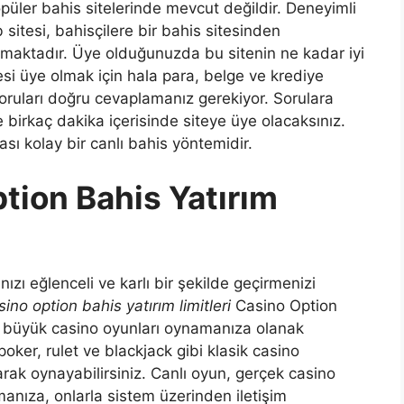
opüler bahis sitelerinde mevcut değildir. Deneyimli
itesi, bahisçilere bir bahis sitesinden
nmaktadır. Üye olduğunuzda bu sitenin ne kadar iyi
si üye olmak için hala para, belge ve krediye
ruları doğru cevaplamanız gerekiyor. Sorulara
rkaç dakika içerisinde siteye üye olacaksınız.
sı kolay bir canlı bahis yöntemidir.
tion Bahis Yatırım
zı eğlenceli ve karlı bir şekilde geçirmenizi
no option bahis yatırım limitleri
Casino Option
da büyük casino oyunları oynamanıza olanak
poker, rulet ve blackjack gibi klasik casino
rak oynayabilirsiniz. Canlı oyun, gerçek casino
anıza, onlarla sistem üzerinden iletişim