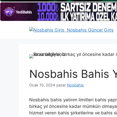
İçeriğe
atla
Nosbahis Bahis Ya
Ocak 10, 2024
yazar
Nosbahis
Nosbahis bahis yatırım limitleri bahis yapm
birkaç yıl öncesine kadar mümkün olmayan
hizmet veren bahis şirketlerine ve bahis s