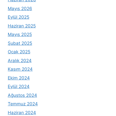
Mayıs 2026
Eylül 2025
Haziran 2025
Mayıs 2025
Şubat 2025
Ocak 2025
Aralık 2024
Kasım 2024
Ekim 2024
Eylül 2024
Ağustos 2024
Temmuz 2024
Haziran 2024