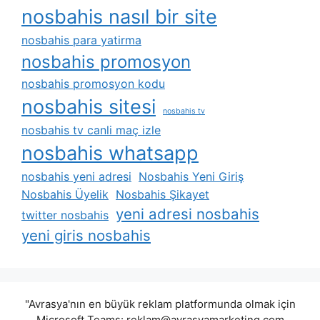
nosbahis nasıl bir site
nosbahis para yatirma
nosbahis promosyon
nosbahis promosyon kodu
nosbahis sitesi
nosbahis tv
nosbahis tv canli maç izle
nosbahis whatsapp
nosbahis yeni adresi
Nosbahis Yeni Giriş
Nosbahis Üyelik
Nosbahis Şikayet
yeni adresi nosbahis
twitter nosbahis
yeni giris nosbahis
"Avrasya'nın en büyük reklam platformunda olmak için
Microsoft Teams:
reklam@avrasyamarketing.com