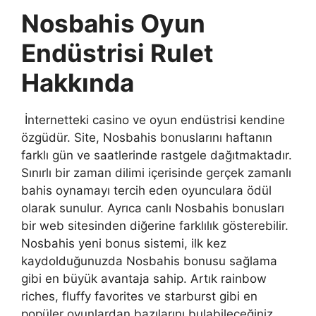
Nosbahis Oyun
Endüstrisi Rulet
Hakkında
İnternetteki casino ve oyun endüstrisi kendine
özgüdür. Site, Nosbahis bonuslarını haftanın
farklı gün ve saatlerinde rastgele dağıtmaktadır.
Sınırlı bir zaman dilimi içerisinde gerçek zamanlı
bahis oynamayı tercih eden oyunculara ödül
olarak sunulur. Ayrıca canlı Nosbahis bonusları
bir web sitesinden diğerine farklılık gösterebilir.
Nosbahis yeni bonus sistemi, ilk kez
kaydolduğunuzda Nosbahis bonusu sağlama
gibi en büyük avantaja sahip. Artık rainbow
riches, fluffy favorites ve starburst gibi en
popüler oyunlardan bazılarını bulabileceğiniz