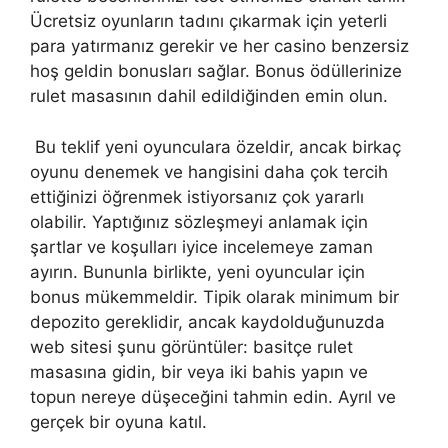
Ücretsiz oyunların tadını çıkarmak için yeterli
para yatırmanız gerekir ve her casino benzersiz
hoş geldin bonusları sağlar. Bonus ödüllerinize
rulet masasının dahil edildiğinden emin olun.
Bu teklif yeni oyunculara özeldir, ancak birkaç
oyunu denemek ve hangisini daha çok tercih
ettiğinizi öğrenmek istiyorsanız çok yararlı
olabilir. Yaptığınız sözleşmeyi anlamak için
şartlar ve koşulları iyice incelemeye zaman
ayırın. Bununla birlikte, yeni oyuncular için
bonus mükemmeldir. Tipik olarak minimum bir
depozito gereklidir, ancak kaydolduğunuzda
web sitesi şunu görüntüler: basitçe rulet
masasına gidin, bir veya iki bahis yapın ve
topun nereye düşeceğini tahmin edin. Ayrıl ve
gerçek bir oyuna katıl.