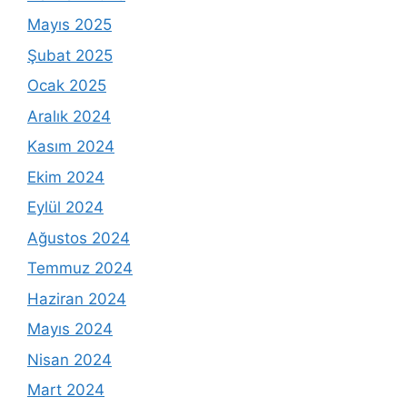
Mayıs 2025
Şubat 2025
Ocak 2025
Aralık 2024
Kasım 2024
Ekim 2024
Eylül 2024
Ağustos 2024
Temmuz 2024
Haziran 2024
Mayıs 2024
Nisan 2024
Mart 2024