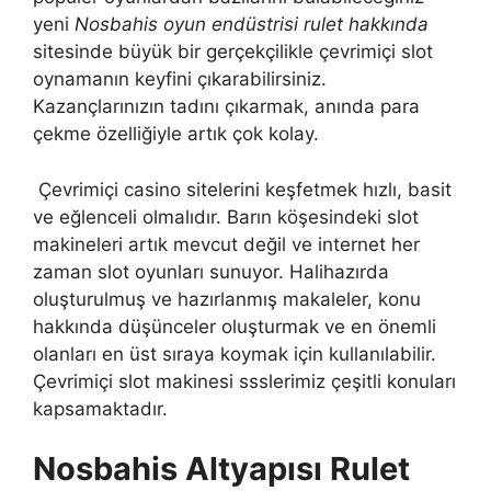
yeni
Nosbahis oyun endüstrisi rulet hakkında
sitesinde büyük bir gerçekçilikle çevrimiçi slot
oynamanın keyfini çıkarabilirsiniz.
Kazançlarınızın tadını çıkarmak, anında para
çekme özelliğiyle artık çok kolay.
Çevrimiçi casino sitelerini keşfetmek hızlı, basit
ve eğlenceli olmalıdır. Barın köşesindeki slot
makineleri artık mevcut değil ve internet her
zaman slot oyunları sunuyor. Halihazırda
oluşturulmuş ve hazırlanmış makaleler, konu
hakkında düşünceler oluşturmak ve en önemli
olanları en üst sıraya koymak için kullanılabilir.
Çevrimiçi slot makinesi ssslerimiz çeşitli konuları
kapsamaktadır.
Nosbahis Altyapısı Rulet