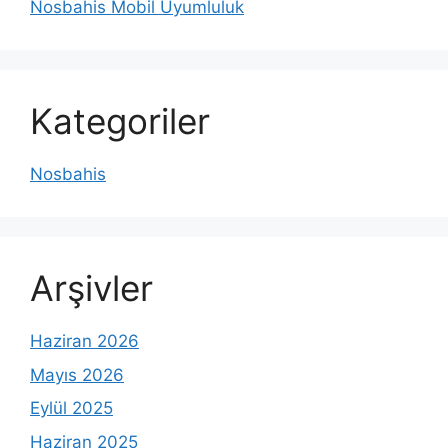
Nosbahis Mobil Uyumluluk
Kategoriler
Nosbahis
Arşivler
Haziran 2026
Mayıs 2026
Eylül 2025
Haziran 2025