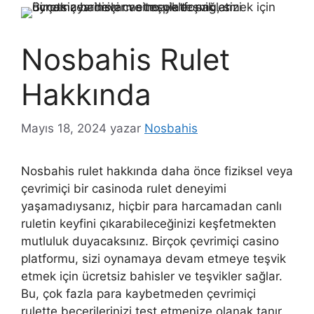
Nosbahis Rulet
Hakkında
Mayıs 18, 2024
yazar
Nosbahis
Nosbahis rulet hakkında daha önce fiziksel veya
çevrimiçi bir casinoda rulet deneyimi
yaşamadıysanız, hiçbir para harcamadan canlı
ruletin keyfini çıkarabileceğinizi keşfetmekten
mutluluk duyacaksınız. Birçok çevrimiçi casino
platformu, sizi oynamaya devam etmeye teşvik
etmek için ücretsiz bahisler ve teşvikler sağlar.
Bu, çok fazla para kaybetmeden çevrimiçi
rulette becerilerinizi test etmenize olanak tanır.