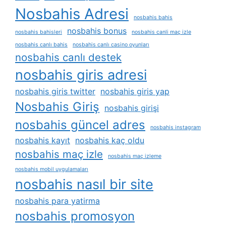
Nosbahis Adresi
nosbahis bahis
nosbahis bonus
nosbahis bahisleri
nosbahis canli maç izle
nosbahis canlı bahis
nosbahis canlı casino oyunları
nosbahis canlı destek
nosbahis giris adresi
nosbahis giris twitter
nosbahis giris yap
Nosbahis Giriş
nosbahis girişi
nosbahis güncel adres
nosbahis instagram
nosbahis kayıt
nosbahis kaç oldu
nosbahis maç izle
nosbahis maç izleme
nosbahis mobil uygulamaları
nosbahis nasıl bir site
nosbahis para yatirma
nosbahis promosyon