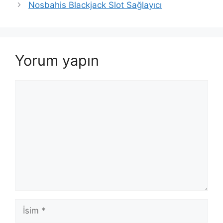
Nosbahis Blackjack Slot Sağlayıcı
Yorum yapın
Yorum
İsim