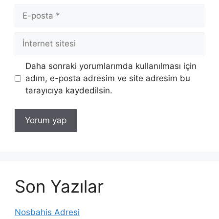
E-
posta
İnternet
sitesi
Daha sonraki yorumlarımda kullanılması için
adım, e-posta adresim ve site adresim bu
tarayıcıya kaydedilsin.
Son Yazılar
Nosbahis Adresi