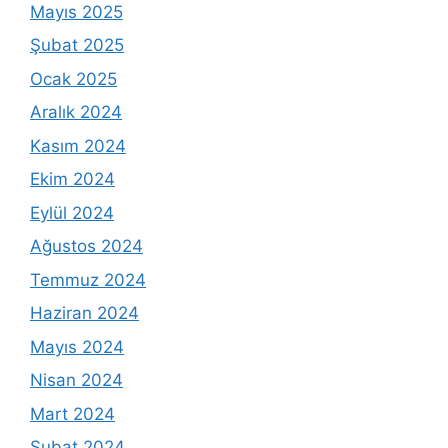
Mayıs 2025
Şubat 2025
Ocak 2025
Aralık 2024
Kasım 2024
Ekim 2024
Eylül 2024
Ağustos 2024
Temmuz 2024
Haziran 2024
Mayıs 2024
Nisan 2024
Mart 2024
Şubat 2024