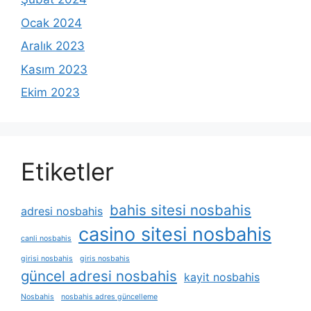
Ocak 2024
Aralık 2023
Kasım 2023
Ekim 2023
Etiketler
bahis sitesi nosbahis
adresi nosbahis
casino sitesi nosbahis
canli nosbahis
girisi nosbahis
giris nosbahis
güncel adresi nosbahis
kayit nosbahis
Nosbahis
nosbahis adres güncelleme