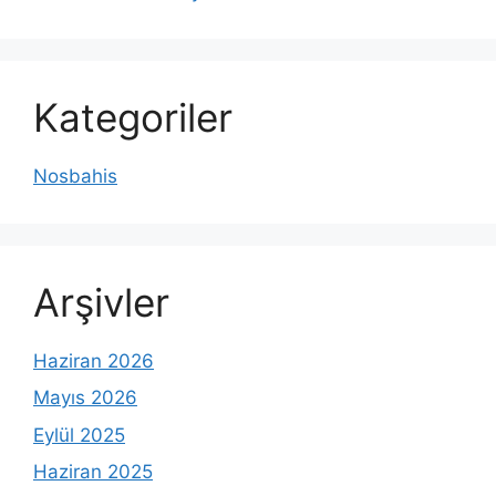
Kategoriler
Nosbahis
Arşivler
Haziran 2026
Mayıs 2026
Eylül 2025
Haziran 2025