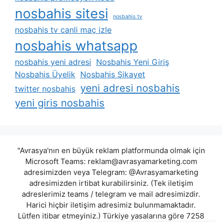
nosbahis sitesi
nosbahis tv
nosbahis tv canli maç izle
nosbahis whatsapp
nosbahis yeni adresi
Nosbahis Yeni Giriş
Nosbahis Üyelik
Nosbahis Şikayet
yeni adresi nosbahis
twitter nosbahis
yeni giris nosbahis
"Avrasya'nın en büyük reklam platformunda olmak için
Microsoft Teams:
reklam@avrasyamarketing.com
adresimizden veya Telegram: @Avrasyamarketing
adresimizden irtibat kurabilirsiniz. (Tek iletişim
adreslerimiz teams / telegram ve mail adresimizdir.
Harici hiçbir iletişim adresimiz bulunmamaktadır.
Lütfen itibar etmeyiniz.) Türkiye yasalarına göre 7258