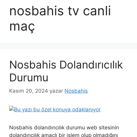
nosbahis tv canli
maç
Nosbahis Dolandırıcılık
Durumu
Kasım 20, 2024
yazar
Nosbahis
Nosbahis dolandırıcılık durumu web sitesinin
dolandırıcılık amaçlı bir işlem olup olmadığını