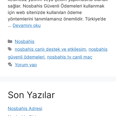
sağlar. Nosbahis Güvenli Ödemeleri kullanmak
için web sitenizde kullanılan ödeme
yöntemlerini tanımlamanız önemlidir. Türkiye’de
…
Devamını oku
Kategoriler
Nosbahis
Etiketler
nosbahis canlı destek ve etkileşim
,
nosbahis
güvenli ödemeleri
,
nosbahis tv canli maç
Yorum yap
Son Yazılar
Nosbahis Adresi