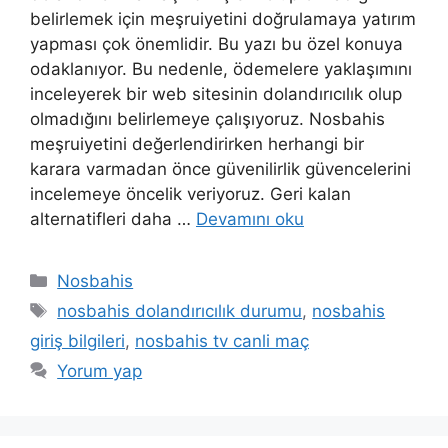
belirlemek için meşruiyetini doğrulamaya yatırım
yapması çok önemlidir. Bu yazı bu özel konuya
odaklanıyor. Bu nedenle, ödemelere yaklaşımını
inceleyerek bir web sitesinin dolandırıcılık olup
olmadığını belirlemeye çalışıyoruz. Nosbahis
meşruiyetini değerlendirirken herhangi bir
karara varmadan önce güvenilirlik güvencelerini
incelemeye öncelik veriyoruz. Geri kalan
alternatifleri daha …
Devamını oku
Kategoriler
Nosbahis
Etiketler
nosbahis dolandırıcılık durumu
,
nosbahis
giriş bilgileri
,
nosbahis tv canli maç
Yorum yap