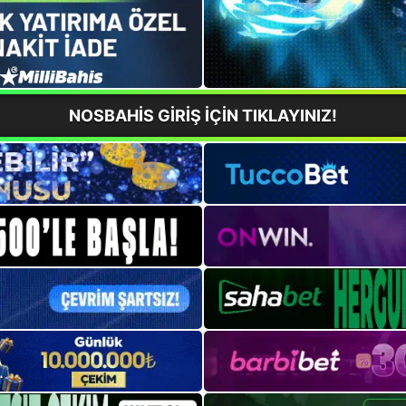
NOSBAHİS GİRİŞ İÇİN TIKLAYINIZ!