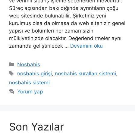
ve verimli sipariş işleme seçenekleri mevcuttur.
Süreç açısından bakıldığında ayrıntıların çoğu
web sitesinde bulunabilir. Şirketiniz yeni
kurulmuş olsa da olmasa da web sitenizin genel
yapısı ve bölümleri her zaman sizin
mülkiyetinizde olacaktır. Değerlendirmeler aynı
zamanda geliştirilecek …
Devamını oku
Kategoriler
Nosbahis
Etiketler
nosbahis girişi
,
nosbahis kuralları sistemi
,
nosbahis sistemi
Yorum yap
Son Yazılar