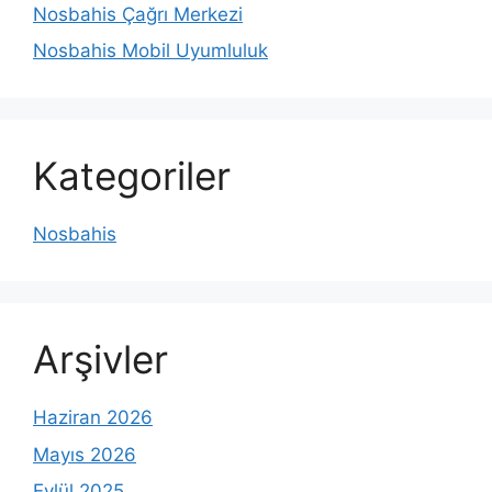
Nosbahis Çağrı Merkezi
Nosbahis Mobil Uyumluluk
Kategoriler
Nosbahis
Arşivler
Haziran 2026
Mayıs 2026
Eylül 2025