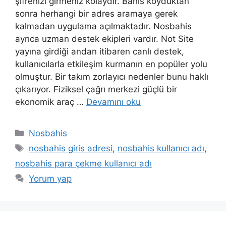
şifrenizi girmeniz kolaydır. Bahis koyduktan
sonra herhangi bir adres aramaya gerek
kalmadan uygulama açılmaktadır. Nosbahis
ayrıca uzman destek ekipleri vardır. Not Site
yayına girdiği andan itibaren canlı destek,
kullanıcılarla etkileşim kurmanın en popüler yolu
olmuştur. Bir takım zorlayıcı nedenler bunu haklı
çıkarıyor. Fiziksel çağrı merkezi güçlü bir
ekonomik araç …
Devamını oku
Kategoriler
Nosbahis
Etiketler
nosbahis giris adresi
,
nosbahis kullanıcı adı
,
nosbahis para çekme kullanıcı adı
Yorum yap