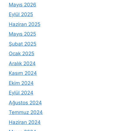
Mayıs 2026
Eylül 2025
Haziran 2025
Mayıs 2025
Şubat 2025
Ocak 2025
Aralık 2024
Kasım 2024
Ekim 2024
Eylül 2024
Ağustos 2024
Temmuz 2024
Haziran 2024