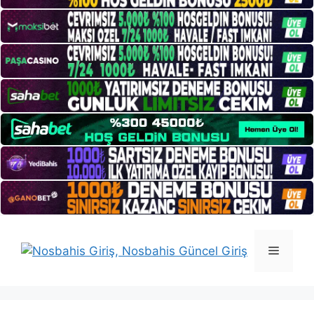
İçeriğe
atla
Menü