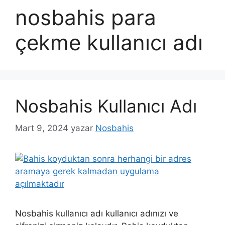
nosbahis para
çekme kullanıcı adı
Nosbahis Kullanıcı Adı
Mart 9, 2024
yazar
Nosbahis
Nosbahis kullanıcı adı kullanıcı adınızı ve