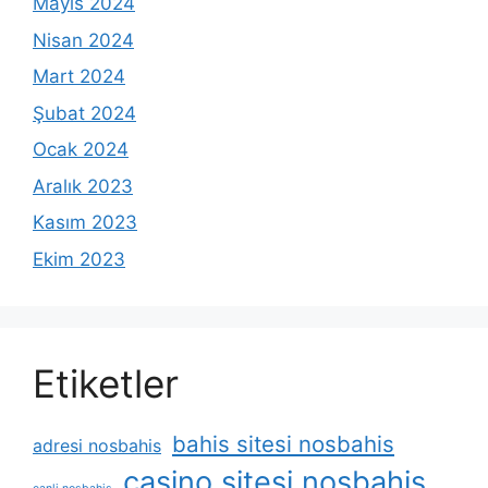
Mayıs 2024
Nisan 2024
Mart 2024
Şubat 2024
Ocak 2024
Aralık 2023
Kasım 2023
Ekim 2023
Etiketler
bahis sitesi nosbahis
adresi nosbahis
casino sitesi nosbahis