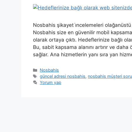
Nosbahis şikayet i̇ncelemeleri olağanüst
Nosbahis size en güvenilir mobil kapsama 
olarak ortaya çıktı. Hedeflerinize bağlı ol
Bu, sabit kapsama alanını artırır ve daha 
sağlar. Ana hizmetlerin yanı sıra yan hizm
Kategoriler
Nosbahis
Etiketler
güncel adresi nosbahis
,
nosbahis müşteri sorul
Yorum yap