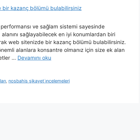
ü performansı ve sağlam sistemi sayesinde
alanını sağlayabilecek en iyi konumlardan biri
arak web sitenizde bir kazanç bölümü bulabilirsiniz.
önemli alanlara konsantre olmanız için size ek alan
etler …
Devamını oku
arı
,
nosbahis şikayet i̇ncelemeleri