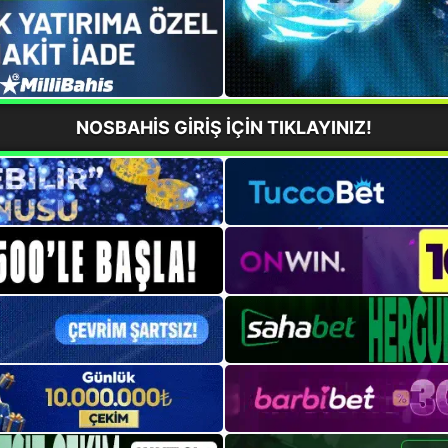
NOSBAHİS GİRİŞ İÇİN TIKLAYINIZ!