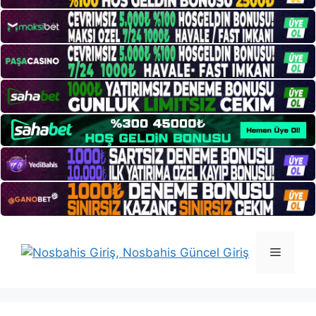
İçeriğe
atla
Menü