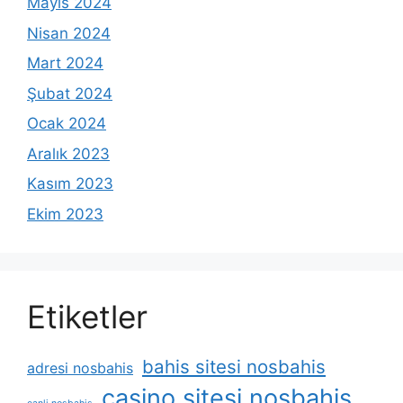
Mayıs 2024
Nisan 2024
Mart 2024
Şubat 2024
Ocak 2024
Aralık 2023
Kasım 2023
Ekim 2023
Etiketler
bahis sitesi nosbahis
adresi nosbahis
casino sitesi nosbahis