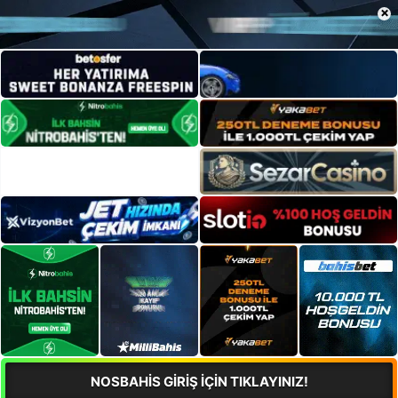
×
NOSBAHİS GİRİŞ İÇİN TIKLAYINIZ!