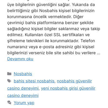
üye bilgilerinin güvenliğini sağlar. Yukarıda da
belirttiğimiz gibi Nosbahis kişisel bilgilerinizin
korunmasına öncelik vermektedir. Diğer
çevrimiçi bahis platformlarına benzer şekilde
sağladığınız kişisel bilgiler saklanmaz veya takip
edilmez. Kullanılan özel SSL sertifikaları ve
şifreleme teknikleri ile korunmaktadır. Telefon
numaranız veya e-posta adresiniz gibi kişisel
bilgilerinizi verseniz bile site sahibi bu verilere …
Devamını oku
Kategoriler
Nosbahis
Etiketler
bahis sitesi nosbahis
,
nosbahis güvenilir
casino deneyimi
,
yeni nosbahis girişi güvenilir
casino deneyimi
Yorum yap