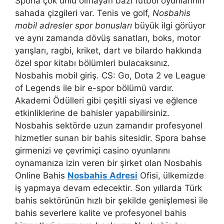
Sporla çok ünlü olmayan bazı futbol oyunlarının
sahada çizgileri var. Tenis ve golf,
Nosbahis
mobil adresler spor bonusları
büyük ilgi görüyor
ve aynı zamanda dövüş sanatları, boks, motor
yarışları, ragbi, kriket, dart ve bilardo hakkında
özel spor kitabı bölümleri bulacaksınız.
Nosbahis mobil giriş. CS: Go, Dota 2 ve League
of Legends ile bir e-spor bölümü vardır.
Akademi Ödülleri gibi çeşitli siyasi ve eğlence
etkinliklerine de bahisler yapabilirsiniz.
Nosbahis sektörde uzun zamandır profesyonel
hizmetler sunan bir bahis sitesidir. Spora bahse
girmenizi ve çevrimiçi casino oyunlarını
oynamanıza izin veren bir şirket olan Nosbahis
Online Bahis
Nosbahis Adresi
Ofisi, ülkemizde
iş yapmaya devam edecektir. Son yıllarda Türk
bahis sektörünün hızlı bir şekilde genişlemesi ile
bahis severlere kalite ve profesyonel bahis