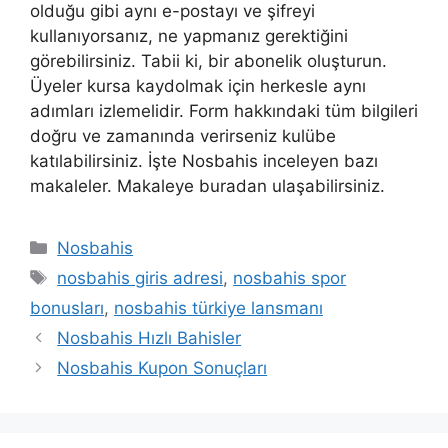
olduğu gibi aynı e-postayı ve şifreyi
kullanıyorsanız, ne yapmanız gerektiğini
görebilirsiniz. Tabii ki, bir abonelik oluşturun.
Üyeler kursa kaydolmak için herkesle aynı
adımları izlemelidir. Form hakkındaki tüm bilgileri
doğru ve zamanında verirseniz kulübe
katılabilirsiniz. İşte Nosbahis inceleyen bazı
makaleler. Makaleye buradan ulaşabilirsiniz.
Kategoriler
Nosbahis
Etiketler
nosbahis giris adresi
,
nosbahis spor
bonusları
,
nosbahis türkiye lansmanı
Nosbahis Hızlı Bahisler
Nosbahis Kupon Sonuçları