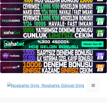
İçeriğe
atla
Menü