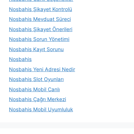
Nosbahis Şikayet Kontrolü
Nosbahis Mevduat Süreci
Nosbahis Şikayet Önerileri
Nosbahis Sorun Yönetimi
Nosbahis Kayıt Sorunu
Nosbahis
Nosbahis Yeni Adresi Nedir
Nosbahis Slot Oyunları
Nosbahis Mobil Canlı
Nosbahis Çağrı Merkezi
Nosbahis Mobil Uyumluluk