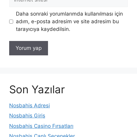
sitesi
Daha sonraki yorumlarımda kullanılması için
adım, e-posta adresim ve site adresim bu
tarayıcıya kaydedilsin.
Son Yazılar
Nosbahis Adresi
Nosbahis Giriş
Nosbahis Casino Fırsatları
Nosbahis Canlı Seçenekler