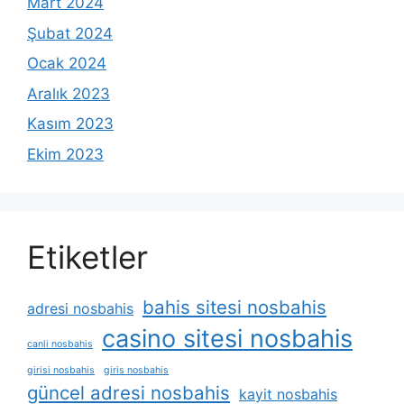
Mart 2024
Şubat 2024
Ocak 2024
Aralık 2023
Kasım 2023
Ekim 2023
Etiketler
bahis sitesi nosbahis
adresi nosbahis
casino sitesi nosbahis
canli nosbahis
girisi nosbahis
giris nosbahis
güncel adresi nosbahis
kayit nosbahis