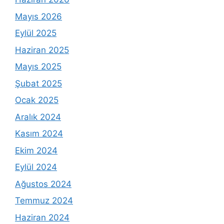
Mayıs 2026
Eylül 2025
Haziran 2025
Mayıs 2025
Şubat 2025
Ocak 2025
Aralık 2024
Kasım 2024
Ekim 2024
Eylül 2024
Ağustos 2024
Temmuz 2024
Haziran 2024