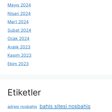
Mayıs 2024
Nisan 2024
Mart 2024
Şubat 2024
Ocak 2024
Aralık 2023
Kasım 2023
Ekim 2023
Etiketler
bahis sitesi nosbahis
adresi nosbahis