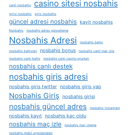
casino sitesi nosbahis
canli nosbahis
girisi nosbahis
giris nosbahis
güncel adresi nosbahis
kayit nosbahis
Nosbahis
nosbahis adres güncelleme
Nosbahis Adresi
nosbahis bahis
nosbahis bonus
nosbahis bahisleri
nosbahis canli maç izle
nosbahis canlı bahis
nosbahis canlı casino oyunları
nosbahis canlı destek
nosbahis giris adresi
nosbahis giris twitter
nosbahis giris yap
Nosbahis Giriş
nosbahis girişi
nosbahis güncel adres
nosbahis instagram
nosbahis kayıt
nosbahis kaç oldu
nosbahis maç izle
nosbahis maç izleme
nosbahis mobil uygulamaları