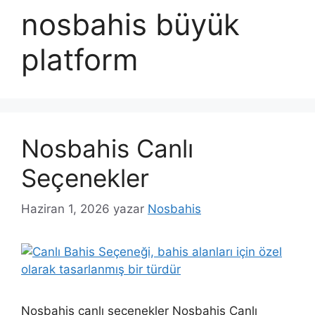
nosbahis büyük
platform
Nosbahis Canlı
Seçenekler
Haziran 1, 2026
yazar
Nosbahis
Nosbahis canlı seçenekler Nosbahis Canlı