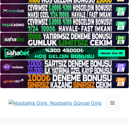
İçeriğe
atla
Menü