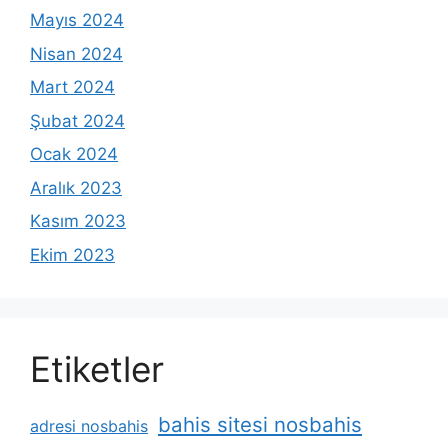
Mayıs 2024
Nisan 2024
Mart 2024
Şubat 2024
Ocak 2024
Aralık 2023
Kasım 2023
Ekim 2023
Etiketler
bahis sitesi nosbahis
adresi nosbahis