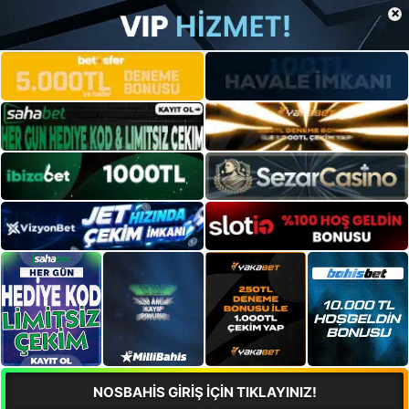
×
NOSBAHİS GİRİŞ İÇİN TIKLAYINIZ!