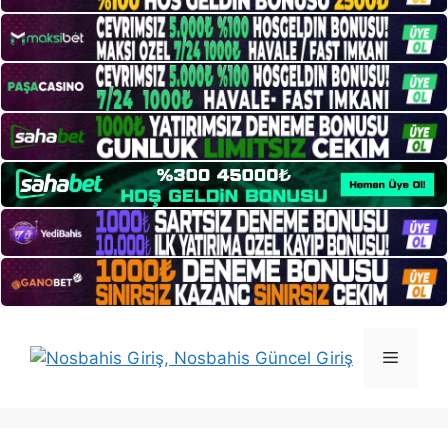
İçeriğe
atla
Menü