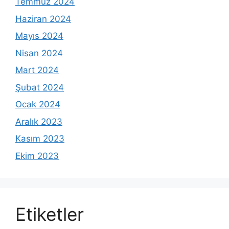
Temmuz 2024
Haziran 2024
Mayıs 2024
Nisan 2024
Mart 2024
Şubat 2024
Ocak 2024
Aralık 2023
Kasım 2023
Ekim 2023
Etiketler