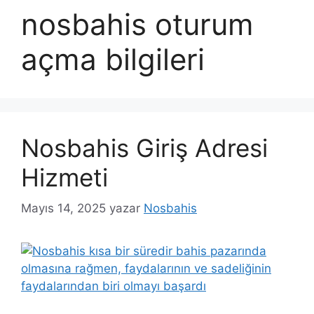
nosbahis oturum
açma bilgileri
Nosbahis Giriş Adresi
Hizmeti
Mayıs 14, 2025
yazar
Nosbahis