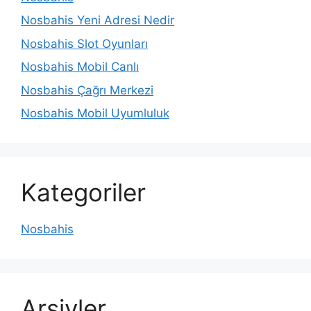
Nosbahis Yeni Adresi Nedir
Nosbahis Slot Oyunları
Nosbahis Mobil Canlı
Nosbahis Çağrı Merkezi
Nosbahis Mobil Uyumluluk
Kategoriler
Nosbahis
Arşivler