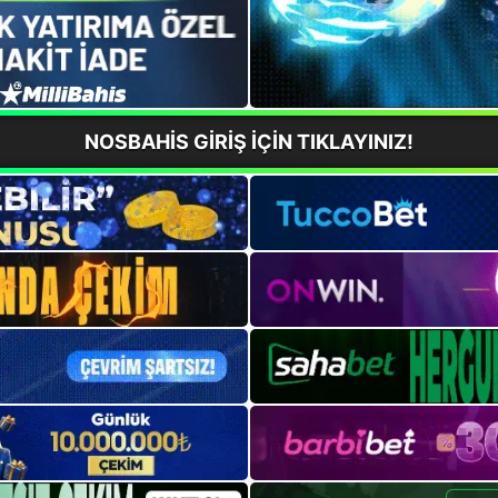
NOSBAHİS GİRİŞ İÇİN TIKLAYINIZ!