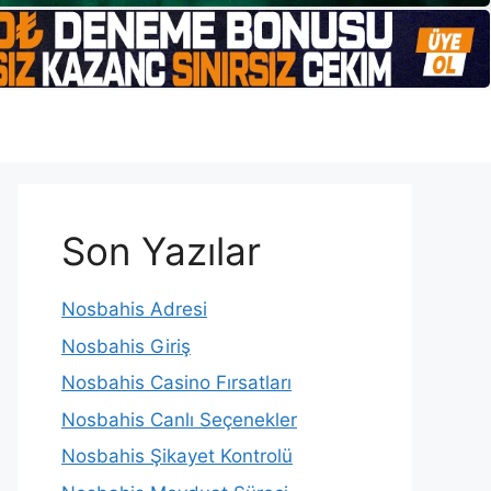
Son Yazılar
Nosbahis Adresi
Nosbahis Giriş
Nosbahis Casino Fırsatları
Nosbahis Canlı Seçenekler
Nosbahis Şikayet Kontrolü