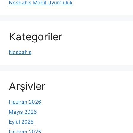
Nosbahis Mobil Uyumluluk
Kategoriler
Nosbahis
Arşivler
Haziran 2026
Mayıs 2026
Eylül 2025
Haziran 2025