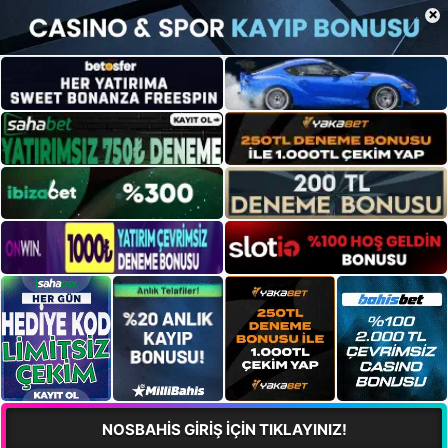
×
NOSBAHİS GİRİŞ İÇİN TIKLAYINIZ!