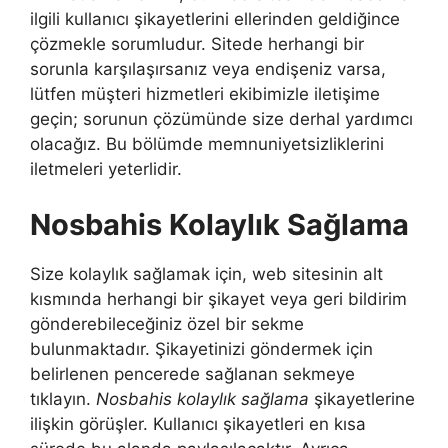
ilgili kullanıcı şikayetlerini ellerinden geldiğince
çözmekle sorumludur. Sitede herhangi bir
sorunla karşılaşırsanız veya endişeniz varsa,
lütfen müşteri hizmetleri ekibimizle iletişime
geçin; sorunun çözümünde size derhal yardımcı
olacağız. Bu bölümde memnuniyetsizliklerini
iletmeleri yeterlidir.
Nosbahis Kolaylık Sağlama
Size kolaylık sağlamak için, web sitesinin alt
kısmında herhangi bir şikayet veya geri bildirim
gönderebileceğiniz özel bir sekme
bulunmaktadır. Şikayetinizi göndermek için
belirlenen pencerede sağlanan sekmeye
tıklayın.
Nosbahis kolaylık sağlama
şikayetlerine
ilişkin görüşler. Kullanıcı şikayetleri en kısa