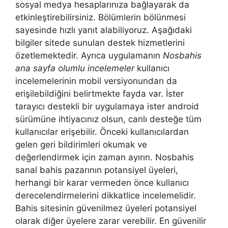
sosyal medya hesaplarınıza bağlayarak da
etkinleştirebilirsiniz. Bölümlerin bölünmesi
sayesinde hızlı yanıt alabiliyoruz. Aşağıdaki
bilgiler sitede sunulan destek hizmetlerini
özetlemektedir. Ayrıca uygulamanın
Nosbahis
ana sayfa olumlu incelemeler
kullanıcı
incelemelerinin mobil versiyonundan da
erişilebildiğini belirtmekte fayda var. İster
tarayıcı destekli bir uygulamaya ister android
sürümüne ihtiyacınız olsun, canlı desteğe tüm
kullanıcılar erişebilir. Önceki kullanıcılardan
gelen geri bildirimleri okumak ve
değerlendirmek için zaman ayırın. Nosbahis
sanal bahis pazarının potansiyel üyeleri,
herhangi bir karar vermeden önce kullanıcı
derecelendirmelerini dikkatlice incelemelidir.
Bahis sitesinin güvenilmez üyeleri potansiyel
olarak diğer üyelere zarar verebilir. En güvenilir