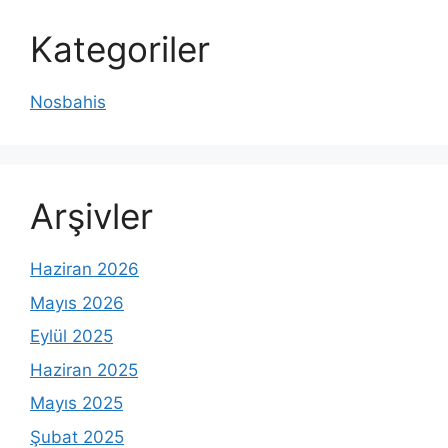
Kategoriler
Nosbahis
Arşivler
Haziran 2026
Mayıs 2026
Eylül 2025
Haziran 2025
Mayıs 2025
Şubat 2025