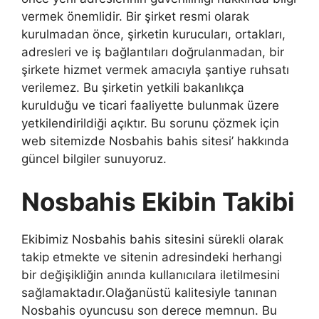
vermek önemlidir. Bir şirket resmi olarak
kurulmadan önce, şirketin kurucuları, ortakları,
adresleri ve iş bağlantıları doğrulanmadan, bir
şirkete hizmet vermek amacıyla şantiye ruhsatı
verilemez. Bu şirketin yetkili bakanlıkça
kurulduğu ve ticari faaliyette bulunmak üzere
yetkilendirildiği açıktır. Bu sorunu çözmek için
web sitemizde Nosbahis bahis sitesi’ hakkında
güncel bilgiler sunuyoruz.
Nosbahis Ekibin Takibi
Ekibimiz Nosbahis bahis sitesini sürekli olarak
takip etmekte ve sitenin adresindeki herhangi
bir değişikliğin anında kullanıcılara iletilmesini
sağlamaktadır.Olağanüstü kalitesiyle tanınan
Nosbahis oyuncusu son derece memnun. Bu