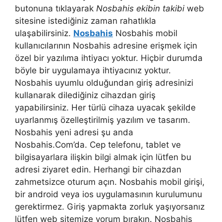
butonuna tıklayarak
Nosbahis ekibin takibi
web
sitesine istediğiniz zaman rahatlıkla
ulaşabilirsiniz.
Nosbahis
Nosbahis mobil
kullanıcılarının Nosbahis adresine erişmek için
özel bir yazılıma ihtiyacı yoktur. Hiçbir durumda
böyle bir uygulamaya ihtiyacınız yoktur.
Nosbahis uyumlu olduğundan giriş adresinizi
kullanarak dilediğiniz cihazdan giriş
yapabilirsiniz. Her türlü cihaza uyacak şekilde
uyarlanmış özelleştirilmiş yazılım ve tasarım.
Nosbahis yeni adresi şu anda
Nosbahis.Com’da. Cep telefonu, tablet ve
bilgisayarlara ilişkin bilgi almak için lütfen bu
adresi ziyaret edin. Herhangi bir cihazdan
zahmetsizce oturum açın. Nosbahis mobil girişi,
bir android veya ios uygulamasının kurulumunu
gerektirmez. Giriş yapmakta zorluk yaşıyorsanız
lütfen web sitemize yorum bırakın. Nosbahis