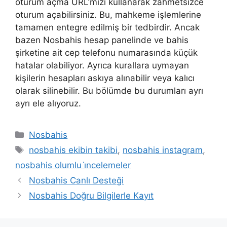
oturum açma URL’mizi kullanarak zahmetsizce
oturum açabilirsiniz. Bu, mahkeme işlemlerine
tamamen entegre edilmiş bir tedbirdir. Ancak
bazen Nosbahis hesap panelinde ve bahis
şirketine ait cep telefonu numarasında küçük
hatalar olabiliyor. Ayrıca kurallara uymayan
kişilerin hesapları askıya alınabilir veya kalıcı
olarak silinebilir. Bu bölümde bu durumları ayrı
ayrı ele alıyoruz.
Kategoriler
Nosbahis
Etiketler
nosbahis ekibin takibi
,
nosbahis instagram
,
nosbahis olumlu i̇ncelemeler
Nosbahis Canlı Desteği
Nosbahis Doğru Bilgilerle Kayıt