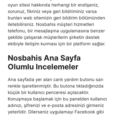
oyun sitesi hakkında herhangi bir endişeniz,
sorunuz, fikriniz veya geri bildiriminiz varsa
bunları web sitemizin geri bildirim bölümünden
iletebilirsiniz. Nosbahis müşteri hizmetleri
telefonu, bir mesajlaşma uygulamasına benzer
şekilde çalışarak müşterilerin şirketin destek
ekibiyle iletişim kurması için bir platform sağlar.
Nosbahis Ana Sayfa
Olumlu Incelemeler
Ana sayfada yer alan canlı yardım butonu sarı
renkle işaretlenmiştir. Bu butona tıkladığınızda
küçük bir kullanıcı penceresi açılacaktır.
Konuşmaya başlamak için bu panelden kullanıcı
adınızı, şifrenizi ve e-posta adresinizi girmeniz
yeterlidir. Dilerseniz uygulamayı Facebook gibi