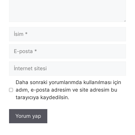
İsim
E-
posta
İnternet
sitesi
Daha sonraki yorumlarımda kullanılması için
adım, e-posta adresim ve site adresim bu
tarayıcıya kaydedilsin.