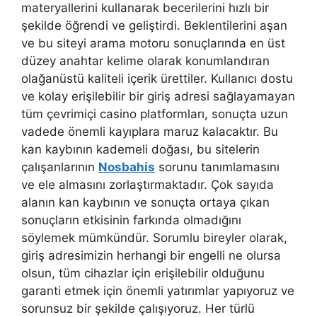
materyallerini kullanarak becerilerini hızlı bir
şekilde öğrendi ve geliştirdi. Beklentilerini aşan
ve bu siteyi arama motoru sonuçlarında en üst
düzey anahtar kelime olarak konumlandıran
olağanüstü kaliteli içerik ürettiler. Kullanıcı dostu
ve kolay erişilebilir bir giriş adresi sağlayamayan
tüm çevrimiçi casino platformları, sonuçta uzun
vadede önemli kayıplara maruz kalacaktır. Bu
kan kaybının kademeli doğası, bu sitelerin
çalışanlarının
Nosbahis
sorunu tanımlamasını
ve ele almasını zorlaştırmaktadır. Çok sayıda
alanın kan kaybının ve sonuçta ortaya çıkan
sonuçların etkisinin farkında olmadığını
söylemek mümkündür. Sorumlu bireyler olarak,
giriş adresimizin herhangi bir engelli ne olursa
olsun, tüm cihazlar için erişilebilir olduğunu
garanti etmek için önemli yatırımlar yapıyoruz ve
sorunsuz bir şekilde çalışıyoruz. Her türlü