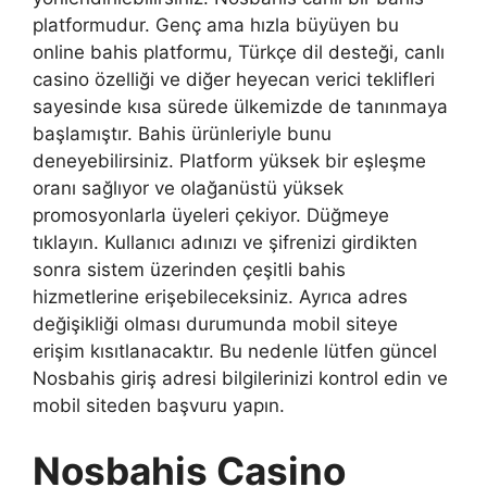
platformudur. Genç ama hızla büyüyen bu
online bahis platformu, Türkçe dil desteği, canlı
casino özelliği ve diğer heyecan verici teklifleri
sayesinde kısa sürede ülkemizde de tanınmaya
başlamıştır. Bahis ürünleriyle bunu
deneyebilirsiniz. Platform yüksek bir eşleşme
oranı sağlıyor ve olağanüstü yüksek
promosyonlarla üyeleri çekiyor. Düğmeye
tıklayın. Kullanıcı adınızı ve şifrenizi girdikten
sonra sistem üzerinden çeşitli bahis
hizmetlerine erişebileceksiniz. Ayrıca adres
değişikliği olması durumunda mobil siteye
erişim kısıtlanacaktır. Bu nedenle lütfen güncel
Nosbahis giriş adresi bilgilerinizi kontrol edin ve
mobil siteden başvuru yapın.
Nosbahis Casino