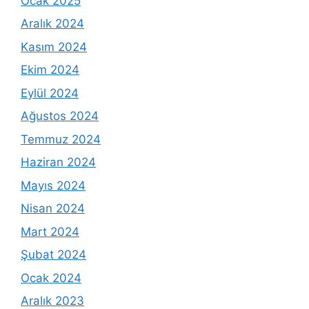
Ocak 2025
Aralık 2024
Kasım 2024
Ekim 2024
Eylül 2024
Ağustos 2024
Temmuz 2024
Haziran 2024
Mayıs 2024
Nisan 2024
Mart 2024
Şubat 2024
Ocak 2024
Aralık 2023