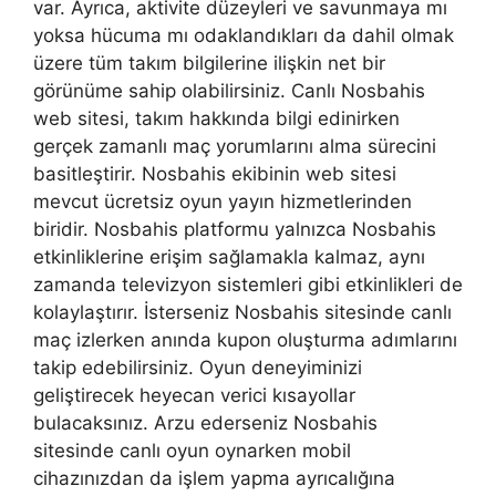
var. Ayrıca, aktivite düzeyleri ve savunmaya mı
yoksa hücuma mı odaklandıkları da dahil olmak
üzere tüm takım bilgilerine ilişkin net bir
görünüme sahip olabilirsiniz. Canlı Nosbahis
web sitesi, takım hakkında bilgi edinirken
gerçek zamanlı maç yorumlarını alma sürecini
basitleştirir. Nosbahis ekibinin web sitesi
mevcut ücretsiz oyun yayın hizmetlerinden
biridir. Nosbahis platformu yalnızca Nosbahis
etkinliklerine erişim sağlamakla kalmaz, aynı
zamanda televizyon sistemleri gibi etkinlikleri de
kolaylaştırır. İsterseniz Nosbahis sitesinde canlı
maç izlerken anında kupon oluşturma adımlarını
takip edebilirsiniz. Oyun deneyiminizi
geliştirecek heyecan verici kısayollar
bulacaksınız. Arzu ederseniz Nosbahis
sitesinde canlı oyun oynarken mobil
cihazınızdan da işlem yapma ayrıcalığına