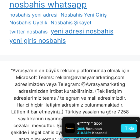
nosbahis whatsapp
nosbahis yeni adresi
Nosbahis Yeni Giriş
Nosbahis Üyelik
Nosbahis Şikayet
yeni adresi nosbahis
twitter nosbahis
yeni giris nosbahis
"Avrasya'nın en büyük reklam platformunda olmak için
Microsoft Teams:
reklam@avrasyamarketing.com
adresimizden veya Telegram: @Avrasyamarketing
adresimizden irtibat kurabilirsiniz. (Tek iletişim
adreslerimiz teams / telegram ve mail adresimizdir.
Harici hiçbir iletişim adresimiz bulunmamaktadır.
Lütfen itibar etmeyiniz.) Türkiye yasalarına göre 7258
sayılı kanun uyarınca yasa dışı bahis oynamanın
cezaları mevcuttur. Şu an bulunduğunuz site hiç bir
şekilde illegal bahis oyunları oynatmıyor ve oynamaya
aracı olmuyordur.
wwin
|
betnoel
|
dinamitbet
|