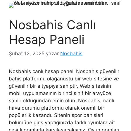
Nosbahis Canlı
Hesap Paneli
Şubat 12, 2025
yazar
Nosbahis
Nosbahis canlı hesap paneli Nosbahis güvenilir
bahis platformu olağanüstü bir web sitesine ve
güvenilir bir altyapıya sahiptir. Web sitesinin
mobil uygulamasının birinci sınıf bir arayüze
sahip olduğundan emin olun. Nosbahis, canlı
hava durumu platformu olarak önemli bir
popülerlik kazandı. Sitenin spor bahisleri
bölümüne giriş yaptığınızda farklı oyunlara ait
çeşitli oranlarla karşılaşacaksınız. Oyun oranları