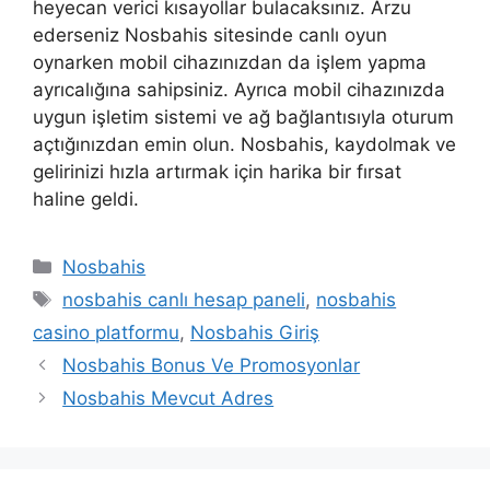
heyecan verici kısayollar bulacaksınız. Arzu
ederseniz Nosbahis sitesinde canlı oyun
oynarken mobil cihazınızdan da işlem yapma
ayrıcalığına sahipsiniz. Ayrıca mobil cihazınızda
uygun işletim sistemi ve ağ bağlantısıyla oturum
açtığınızdan emin olun. Nosbahis, kaydolmak ve
gelirinizi hızla artırmak için harika bir fırsat
haline geldi.
Kategoriler
Nosbahis
Etiketler
nosbahis canlı hesap paneli
,
nosbahis
casino platformu
,
Nosbahis Giriş
Nosbahis Bonus Ve Promosyonlar
Nosbahis Mevcut Adres