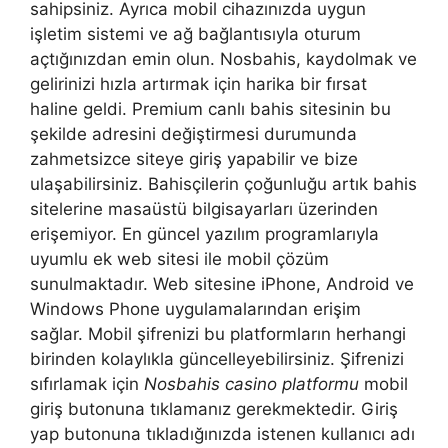
sahipsiniz. Ayrıca mobil cihazınızda uygun
işletim sistemi ve ağ bağlantısıyla oturum
açtığınızdan emin olun. Nosbahis, kaydolmak ve
gelirinizi hızla artırmak için harika bir fırsat
haline geldi. Premium canlı bahis sitesinin bu
şekilde adresini değiştirmesi durumunda
zahmetsizce siteye giriş yapabilir ve bize
ulaşabilirsiniz. Bahisçilerin çoğunluğu artık bahis
sitelerine masaüstü bilgisayarları üzerinden
erişemiyor. En güncel yazılım programlarıyla
uyumlu ek web sitesi ile mobil çözüm
sunulmaktadır. Web sitesine iPhone, Android ve
Windows Phone uygulamalarından erişim
sağlar. Mobil şifrenizi bu platformların herhangi
birinden kolaylıkla güncelleyebilirsiniz. Şifrenizi
sıfırlamak için
Nosbahis casino platformu
mobil
giriş butonuna tıklamanız gerekmektedir. Giriş
yap butonuna tıkladığınızda istenen kullanıcı adı