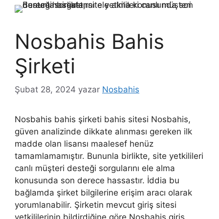
Nosbahis Bahis
Şirketi
Şubat 28, 2024
yazar
Nosbahis
Nosbahis bahis şirketi bahis sitesi Nosbahis,
güven analizinde dikkate alınması gereken ilk
madde olan lisansı maalesef henüz
tamamlamamıştır. Bununla birlikte, site yetkilileri
canlı müşteri desteği sorgularını ele alma
konusunda son derece hassastır. İddia bu
bağlamda şirket bilgilerine erişim aracı olarak
yorumlanabilir. Şirketin mevcut giriş sitesi
yetkililerinin bildirdiğine göre Nosbahis giriş