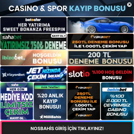
×
NOSBAHİS GİRİŞ İÇİN TIKLAYINIZ!