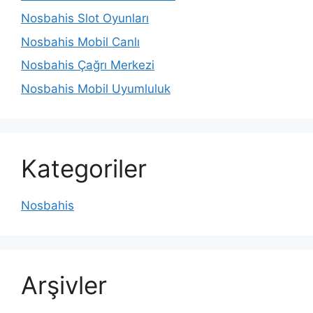
Nosbahis Slot Oyunları
Nosbahis Mobil Canlı
Nosbahis Çağrı Merkezi
Nosbahis Mobil Uyumluluk
Kategoriler
Nosbahis
Arşivler