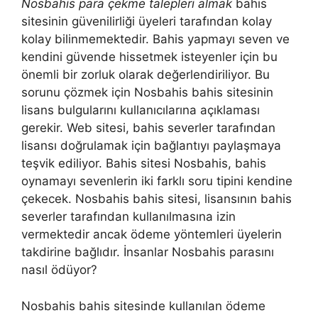
Nosbahis para çekme talepleri almak
bahis
sitesinin güvenilirliği üyeleri tarafından kolay
kolay bilinmemektedir. Bahis yapmayı seven ve
kendini güvende hissetmek isteyenler için bu
önemli bir zorluk olarak değerlendiriliyor. Bu
sorunu çözmek için Nosbahis bahis sitesinin
lisans bulgularını kullanıcılarına açıklaması
gerekir. Web sitesi, bahis severler tarafından
lisansı doğrulamak için bağlantıyı paylaşmaya
teşvik ediliyor. Bahis sitesi Nosbahis, bahis
oynamayı sevenlerin iki farklı soru tipini kendine
çekecek. Nosbahis bahis sitesi, lisansının bahis
severler tarafından kullanılmasına izin
vermektedir ancak ödeme yöntemleri üyelerin
takdirine bağlıdır. İnsanlar Nosbahis parasını
nasıl ödüyor?
Nosbahis bahis sitesinde kullanılan ödeme