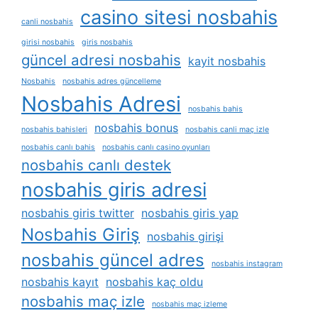
casino sitesi nosbahis
canli nosbahis
girisi nosbahis
giris nosbahis
güncel adresi nosbahis
kayit nosbahis
Nosbahis
nosbahis adres güncelleme
Nosbahis Adresi
nosbahis bahis
nosbahis bonus
nosbahis bahisleri
nosbahis canli maç izle
nosbahis canlı bahis
nosbahis canlı casino oyunları
nosbahis canlı destek
nosbahis giris adresi
nosbahis giris twitter
nosbahis giris yap
Nosbahis Giriş
nosbahis girişi
nosbahis güncel adres
nosbahis instagram
nosbahis kayıt
nosbahis kaç oldu
nosbahis maç izle
nosbahis maç izleme