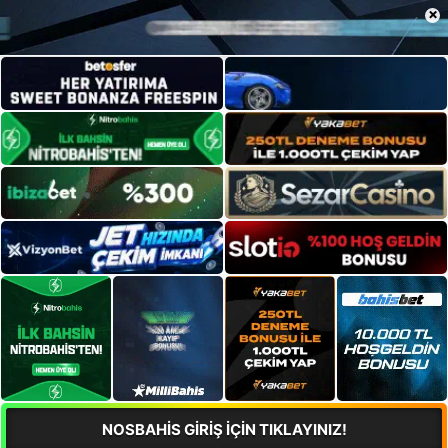
×
NOSBAHİS GİRİŞ İÇİN TIKLAYINIZ!