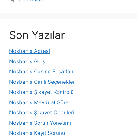
Son Yazılar
Nosbahis Adresi
Nosbahis Giriş
Nosbahis Casino Fırsatları
Nosbahis Canlı Seçenekler
Nosbahis Şikayet Kontrolü
Nosbahis Mevduat Süreci
Nosbahis Şikayet Önerileri
Nosbahis Sorun Yönetimi
Nosbahis Kayıt Sorunu