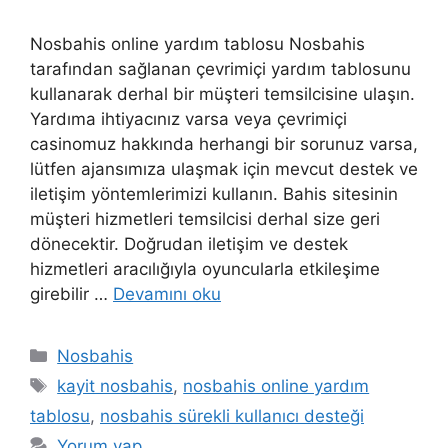
Nosbahis online yardım tablosu Nosbahis
tarafından sağlanan çevrimiçi yardım tablosunu
kullanarak derhal bir müşteri temsilcisine ulaşın.
Yardıma ihtiyacınız varsa veya çevrimiçi
casinomuz hakkında herhangi bir sorunuz varsa,
lütfen ajansımıza ulaşmak için mevcut destek ve
iletişim yöntemlerimizi kullanın. Bahis sitesinin
müşteri hizmetleri temsilcisi derhal size geri
dönecektir. Doğrudan iletişim ve destek
hizmetleri aracılığıyla oyuncularla etkileşime
girebilir …
Devamını oku
Kategoriler
Nosbahis
Etiketler
kayit nosbahis
,
nosbahis online yardım
tablosu
,
nosbahis sürekli kullanıcı desteği
Yorum yap