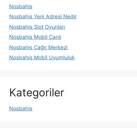
Nosbahis
Nosbahis Yeni Adresi Nedir
Nosbahis Slot Oyunları
Nosbahis Mobil Canlı
Nosbahis Çağrı Merkezi
Nosbahis Mobil Uyumluluk
Kategoriler
Nosbahis