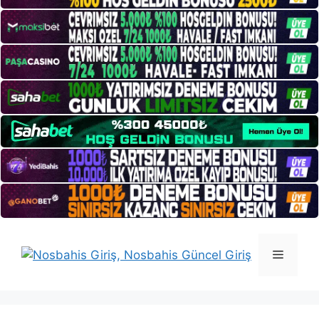
İçeriğe
atla
Menü